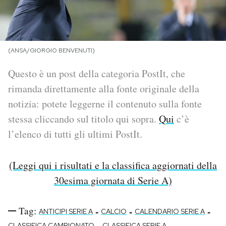
PODCAST
(ANSA/GIORGIO BENVENUTI)
NEWSLETTER
Questo è un post della categoria PostIt, che
rimanda direttamente alla fonte originale della
I MIEI PREFERITI
notizia: potete leggerne il contenuto sulla fonte
stessa cliccando sul titolo qui sopra.
Qui
c’è
SHOP
l’elenco di tutti gli ultimi PostIt.
CALENDARIO
(Leggi qui i risultati e la classifica aggiornati della
30esima giornata di Serie A)
AREA PERSONALE
Area Personale
Tag:
-
-
-
ANTICIPI SERIE A
CALCIO
CALENDARIO SERIE A
Newsletter
-
-
CLASSIFICA CAMPIONATO
CLASSIFICA SERIE A