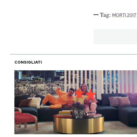
PODCAST
Tag:
MORTI 2017
NEWSLETTER
I MIEI PREFERITI
CONSIGLIATI
SHOP
CALENDARIO
AREA PERSONALE
Area Personale
Newsletter