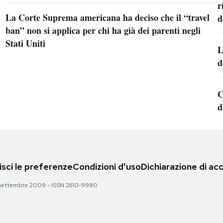
r
La Corte Suprema americana ha deciso che il “travel
d
ban” non si applica per chi ha già dei parenti negli
Stati Uniti
L
d
C
d
sci le preferenze
Condizioni d'uso
Dichiarazione di acc
 28 settembre 2009 - ISSN 2610-9980