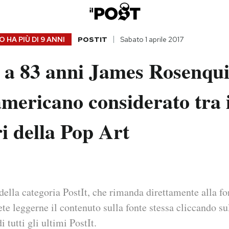
 HA PIÙ DI
9 ANNI
POSTIT
Sabato 1 aprile 2017
 a 83 anni James Rosenqui
americano considerato tra 
i della Pop Art
della categoria PostIt, che rimanda direttamente alla fo
ete leggerne il contenuto sulla fonte stessa cliccando sul
i tutti gli ultimi PostIt.