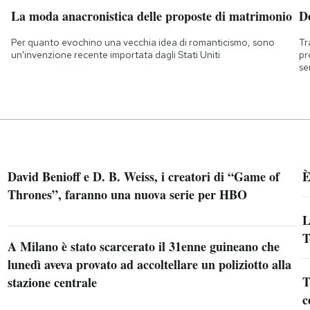
La moda anacronistica delle proposte di matrimonio
D
Per quanto evochino una vecchia idea di romanticismo, sono
Tr
un'invenzione recente importata dagli Stati Uniti
pr
se
David Benioff e D. B. Weiss, i creatori di “Game of
È
Thrones”, faranno una nuova serie per HBO
L
T
A Milano è stato scarcerato il 31enne guineano che
lunedì aveva provato ad accoltellare un poliziotto alla
T
stazione centrale
c