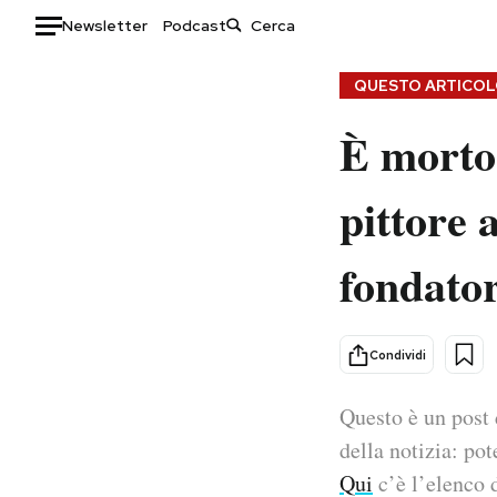
Newsletter
Podcast
Auto
QUESTO ARTICOLO
È morto
HOME
Italia
Moda
pittore 
Mondo
Libri
Politica
Consumismi
fondator
Tecnologia
Storie/Idee
Internet
Ok Boomer!
Scienza
Media
Condividi
Cultura
Europa
Economia
Altrecose
Questo è un post 
Sport
Mondiali calcio 2026
della notizia: pot
Qui
c’è l’elenco d