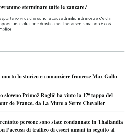
ovremmo sterminare tutte le zanzare?
asportano virus che sono la causa di milioni di morti e c'è chi
opone una soluzione drastica per liberarsene, ma non è così
mplice
 morto lo storico e romanziere francese Max Gallo
o sloveno Primož Roglič ha vinto la 17ª tappa del
our de France, da La Mure a Serre Chevalier
rentotto persone sono state condannate in Thailandia
on l’accusa di traffico di esseri umani in seguito al