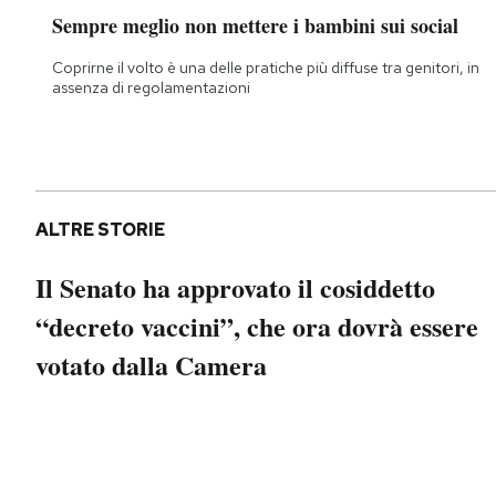
Notifiche mobile
Sempre meglio non mettere i bambini sui social
Regala il Post
Coprirne il volto è una delle pratiche più diffuse tra genitori, in
Hai bisogno di aiuto?
assenza di regolamentazioni
Esci
ALTRE STORIE
Il Senato ha approvato il cosiddetto
“decreto vaccini”, che ora dovrà essere
votato dalla Camera