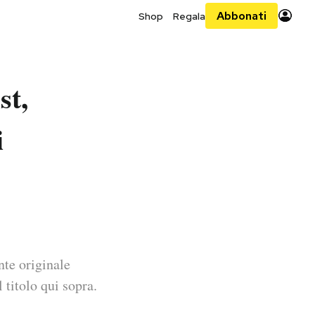
Abbonati
Shop
Regala
st,
i
nte originale
 titolo qui sopra.