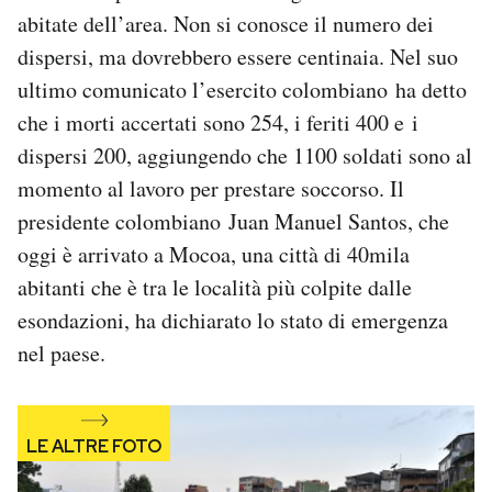
Notifiche mobile
abitate dell’area. Non si conosce il numero dei
Regala il Post
dispersi, ma dovrebbero essere centinaia. Nel suo
Hai bisogno di aiuto?
ultimo comunicato l’esercito colombiano ha detto
Esci
che i morti accertati sono 254, i feriti 400 e i
dispersi 200, aggiungendo che 1100 soldati sono al
momento al lavoro per prestare soccorso. Il
presidente colombiano Juan Manuel Santos, che
oggi è arrivato a Mocoa, una città di 40mila
abitanti che è tra le località più colpite dalle
esondazioni, ha dichiarato lo stato di emergenza
nel paese.