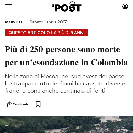
Auto
MONDO
Sabato 1 aprile 2017
QUESTO ARTICOLO HA PIÙ DI
9 ANNI
HOME
Più di 250 persone sono morte
Italia
Moda
per un’esondazione in Colombia
Mondo
Libri
Politica
Consumismi
Nella zona di Mocoa, nel sud ovest del paese,
Tecnologia
Storie/Idee
lo straripamento dei fiumi ha causato diverse
Internet
Ok Boomer!
frane: ci sono anche centinaia di feriti
Scienza
Media
Cultura
Europa
Condividi
Economia
Altrecose
Sport
Mondiali calcio 2026