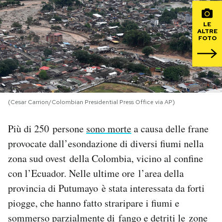
PODCAST
LE
ALTRE
FOTO
NEWSLETTER
I MIEI PREFERITI
(Cesar Carrion/Colombian Presidential Press Office via AP)
SHOP
Più di 250 persone
sono morte
a causa delle frane
provocate dall’esondazione di diversi fiumi nella
CALENDARIO
zona sud ovest della Colombia, vicino al confine
con l’Ecuador. Nelle ultime ore l’area della
AREA PERSONALE
provincia di Putumayo è stata interessata da forti
piogge, che hanno fatto straripare i fiumi e
Area Personale
sommerso parzialmente di fango e detriti le zone
Newsletter