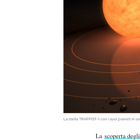
PODCAST
NEWSLETTER
I MIEI PREFERITI
SHOP
CALENDARIO
AREA PERSONALE
La stella TRAPPIST-1 con i suoi pianeti in 
Area Personale
La
scoperta degli
Newsletter