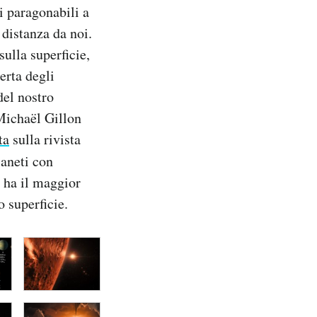
i paragonabili a
 distanza da noi.
ulla superficie,
erta degli
del nostro
 Michaël Gillon
ta
sulla rivista
ianeti con
o ha il maggior
o superficie.