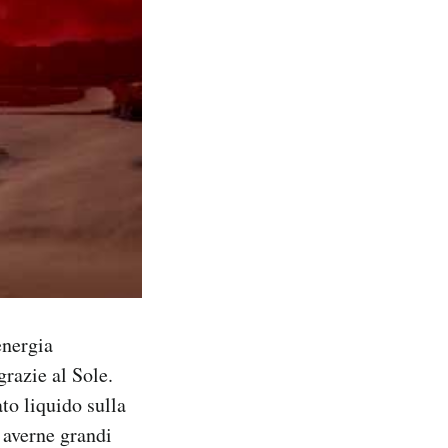
energia
razie al Sole.
ato liquido sulla
 averne grandi