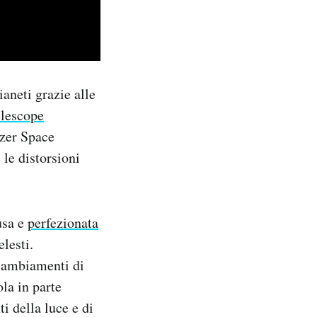
ianeti grazie alle
elescope
tzer Space
 le distorsioni
usa e
perfezionata
lesti.
 cambiamenti di
la in parte
i della luce e di