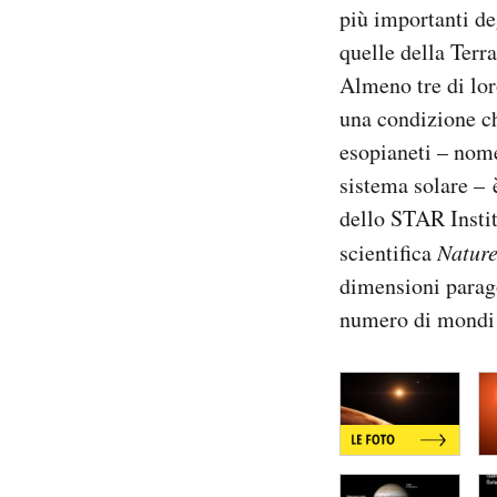
più importanti de
Notifiche mobile
Regala il Post
quelle della Terra
Hai bisogno di aiuto?
Almeno tre di lor
Esci
una condizione ch
esopianeti – nome
sistema solare – 
dello STAR Instit
scientifica
Natur
dimensioni parago
numero di mondi c