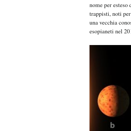
nome per esteso d
trappisti, noti pe
una vecchia conos
esopianeti nel 20