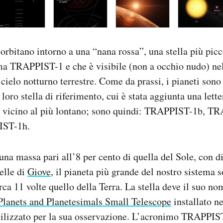
 orbitano intorno a una “nana rossa”, una stella più picc
ma TRAPPIST-1 e che è visibile (non a occhio nudo) nel
cielo notturno terrestre. Come da prassi, i pianeti sono
loro stella di riferimento, cui è stata aggiunta una lette
iù vicino al più lontano; sono quindi: TRAPPIST-1b, T
IST-1h.
una massa pari all’8 per cento di quella del Sole, con 
elle di
Giove
, il pianeta più grande del nostro sistema 
rca 11 volte quello della Terra. La stella deve il suo no
Planets and Planetesimals Small Telescope
installato ne
 utilizzato per la sua osservazione. L’acronimo TRAPPIST