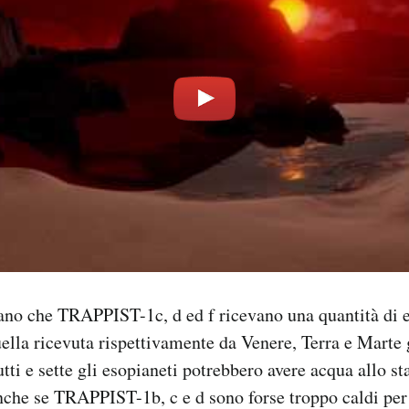
mano che TRAPPIST-1c, d ed f ricevano una quantità di 
ella ricevuta rispettivamente da Venere, Terra e Marte g
ti e sette gli esopianeti potrebbero avere acqua allo st
anche se TRAPPIST-1b, c e d sono forse troppo caldi per