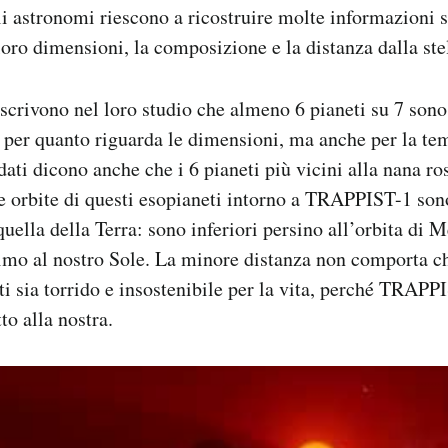
gli astronomi riescono a ricostruire molte informazioni s
oro dimensioni, la composizione e la distanza dalla stel
 scrivono nel loro studio che almeno 6 pianeti su 7 son
o per quanto riguarda le dimensioni, ma anche per la te
 dati dicono anche che i 6 pianeti più vicini alla nana ro
e orbite di questi esopianeti intorno a TRAPPIST-1 son
 quella della Terra: sono inferiori persino all’orbita di M
imo al nostro Sole. La minore distanza non comporta ch
ti sia torrido e insostenibile per la vita, perché TRAPPI
to alla nostra.