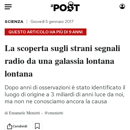
Auto
SCIENZA
Giovedì 5 gennaio 2017
QUESTO ARTICOLO HA PIÙ DI
9 ANNI
HOME
La scoperta sugli strani segnali
Italia
Moda
radio da una galassia lontana
Mondo
Libri
Politica
Consumismi
lontana
Tecnologia
Storie/Idee
Internet
Ok Boomer!
Dopo anni di osservazioni è stato identificato il
Scienza
Media
luogo di origine a 3 miliardi di anni luce da noi,
Cultura
Europa
ma non ne conosciamo ancora la causa
Economia
Altrecose
di
Emanuele Menietti – @emenietti
Sport
Mondiali calcio 2026
Condividi