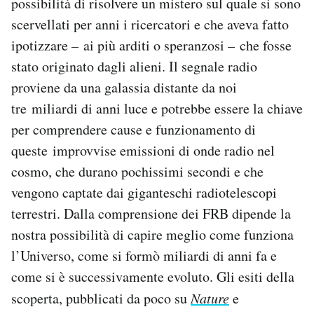
possibilità di risolvere un mistero sul quale si sono
Notifiche mobile
scervellati per anni i ricercatori e che aveva fatto
Regala il Post
ipotizzare – ai più arditi o speranzosi – che fosse
Hai bisogno di aiuto?
stato originato dagli alieni. Il segnale radio
Esci
proviene da una galassia distante da noi
tre miliardi di anni luce e potrebbe essere la chiave
per comprendere cause e funzionamento di
queste improvvise emissioni di onde radio nel
cosmo, che durano pochissimi secondi e che
vengono captate dai giganteschi radiotelescopi
terrestri. Dalla comprensione dei FRB dipende la
nostra possibilità di capire meglio come funziona
l’Universo, come si formò miliardi di anni fa e
come si è successivamente evoluto. Gli esiti della
scoperta, pubblicati da poco su
Nature
e