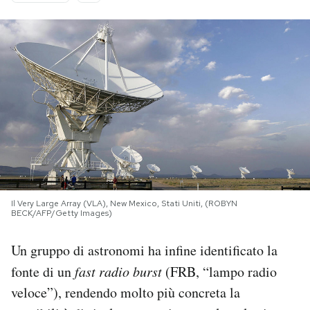
PODCAST
NEWSLETTER
I MIEI PREFERITI
SHOP
Il Very Large Array (VLA), New Mexico, Stati Uniti, (ROBYN
CALENDARIO
BECK/AFP/Getty Images)
Un gruppo di astronomi ha infine identificato la
AREA PERSONALE
fonte di un
fast radio burst
(FRB, “lampo radio
Area Personale
veloce”), rendendo molto più concreta la
Newsletter