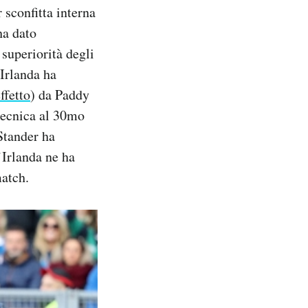
 sconfitta interna
ha dato
superiorità degli
’Irlanda ha
ffetto
) da Paddy
 tecnica al 30mo
Stander ha
’Irlanda ne ha
match.