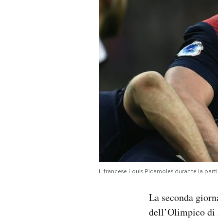
PODCAST
NEWSLETTER
I MIEI PREFERITI
SHOP
CALENDARIO
Il francese Louis Picamoles durante la pa
AREA PERSONALE
La seconda giorna
Area Personale
dell’Olimpico di R
Newsletter