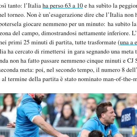
sì tanto: l’Italia
ha perso 63 a 10
e ha subìto la peggior
el torneo. Non è un’esagerazione dire che l’Italia non 
potersela giocare nemmeno per un minuto: ha subito la 
 zona del campo, dimostrandosi nettamente inferiore. L
ei primi 25 minuti di partita, tutte trasformate (
una a e
alia ha cercato di rimettersi in gara segnando una meta
anda non ha fatto passare nemmeno cinque minuti e CJ 
 seconda meta: poi, nel secondo tempo, il numero 8 dell
e al termine della partita è stato nominato man-of-the-