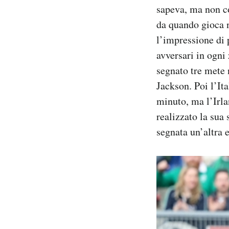
sapeva, ma non co
Notifiche mobile
Regala il Post
da quando gioca n
Hai bisogno di aiuto?
l’impressione di 
Esci
avversari in ogni
segnato tre mete n
Jackson. Poi l’It
minuto, ma l’Irl
realizzato la sua
segnata un’altra 