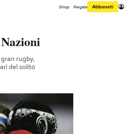
Abbonati
Shop
Regala
 Nazioni
n gran rugby,
i del solito