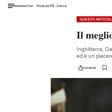
Newsletter
Podcast
Auto
QUESTO ARTICOLO
Il megli
HOME
Italia
Moda
Inghilterra, G
Mondo
Libri
ed è un piacer
Politica
Consumismi
Tecnologia
Storie/Idee
Condividi
Internet
Ok Boomer!
Scienza
Media
Cultura
Europa
Economia
Altrecose
Sport
Mondiali calcio 2026