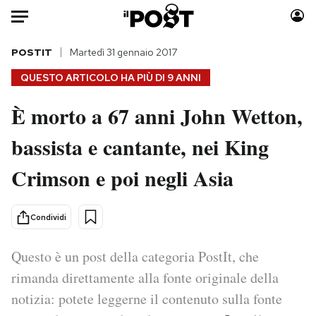
Auto
POSTIT
Martedì 31 gennaio 2017
QUESTO ARTICOLO HA PIÙ DI
9 ANNI
HOME
È morto a 67 anni John Wetton,
Italia
Moda
bassista e cantante, nei King
Mondo
Libri
Politica
Consumismi
Crimson e poi negli Asia
Tecnologia
Storie/Idee
Internet
Ok Boomer!
Condividi
Scienza
Media
Cultura
Europa
Questo è un post della categoria PostIt, che
Economia
Altrecose
rimanda direttamente alla fonte originale della
Sport
Mondiali calcio 2026
notizia: potete leggerne il contenuto sulla fonte