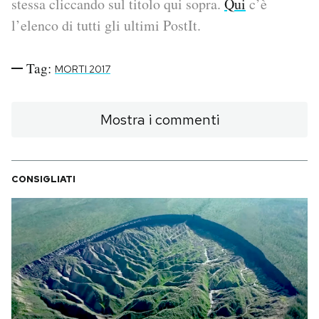
stessa cliccando sul titolo qui sopra.
Qui
c’è
l’elenco di tutti gli ultimi PostIt.
PODCAST
Tag:
MORTI 2017
NEWSLETTER
Mostra i commenti
I MIEI PREFERITI
SHOP
CONSIGLIATI
CALENDARIO
AREA PERSONALE
Area Personale
Newsletter