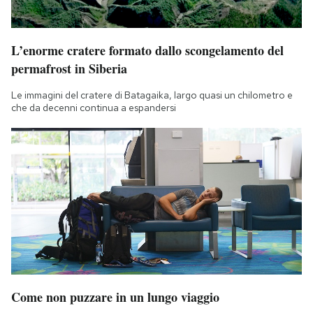
Notifiche mobile
Regala il Post
Hai bisogno di aiuto?
L’enorme cratere formato dallo scongelamento del
Esci
permafrost in Siberia
Le immagini del cratere di Batagaika, largo quasi un chilometro e
che da decenni continua a espandersi
Come non puzzare in un lungo viaggio