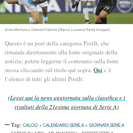
PODCAST
Dries Mertens e Gabriel Paletta (Marco Luzzani/Getty Images)
NEWSLETTER
Questo è un post della categoria PostIt, che
rimanda direttamente alla fonte originale della
I MIEI PREFERITI
notizia: potete leggerne il contenuto sulla fonte
stessa cliccando sul titolo qui sopra.
Qui
c’è
SHOP
l’elenco di tutti gli ultimi PostIt.
CALENDARIO
(Leggi qui la news aggiornata sulla classifica e i
risultati della 21esima giornata di Serie A)
AREA PERSONALE
Area Personale
Tag:
-
-
CALCIO
CALENDARIO SERIE A
GIORNATA SERIE A
Newsletter