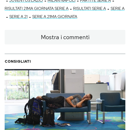
-
-
-
-
JUVENTUS LAZIO
MILAN NAPOLI
PARTITE SERIE A
Notifiche mobile
-
-
RISULTATI 21MA GIORNATA SERIE A
RISULTATI SERIE A
SERIE A
Regala il Post
-
-
SERIE A 21
SERIE A 21MA GIORNATA
Hai bisogno di aiuto?
Esci
Mostra i commenti
CONSIGLIATI