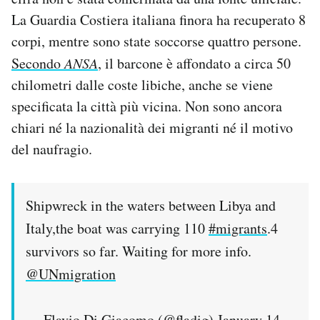
Notifiche mobile
La Guardia Costiera italiana finora ha recuperato 8
Regala il Post
corpi, mentre sono state soccorse quattro persone.
Hai bisogno di aiuto?
Secondo
ANSA
, il barcone è affondato a circa 50
Esci
chilometri dalle coste libiche, anche se viene
specificata la città più vicina. Non sono ancora
chiari né la nazionalità dei migranti né il motivo
del naufragio.
Shipwreck in the waters between Libya and
Italy,the boat was carrying 110
#migrants
.4
survivors so far. Waiting for more info.
@UNmigration
— Flavio Di Giacomo (@fladig)
January 14,