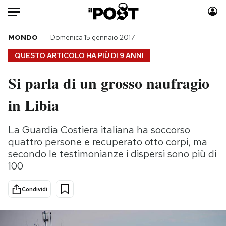
Auto
MONDO
Domenica 15 gennaio 2017
QUESTO ARTICOLO HA PIÙ DI
9 ANNI
HOME
Si parla di un grosso naufragio
Italia
Moda
in Libia
Mondo
Libri
Politica
Consumismi
La Guardia Costiera italiana ha soccorso
Tecnologia
Storie/Idee
quattro persone e recuperato otto corpi, ma
Internet
Ok Boomer!
secondo le testimonianze i dispersi sono più di
Scienza
Media
100
Cultura
Europa
Economia
Altrecose
Condividi
Sport
Mondiali calcio 2026