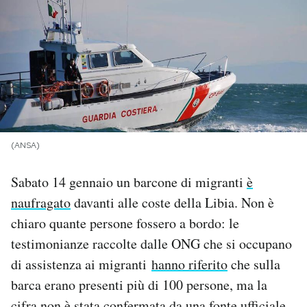
PODCAST
NEWSLETTER
I MIEI PREFERITI
(ANSA)
SHOP
Sabato 14 gennaio un barcone di migranti
è
naufragato
davanti alle coste della Libia. Non è
CALENDARIO
chiaro quante persone fossero a bordo: le
testimonianze raccolte dalle ONG che si occupano
AREA PERSONALE
di assistenza ai migranti
hanno riferito
che sulla
barca erano presenti più di 100 persone, ma la
Area Personale
Newsletter
cifra non è stata confermata da una fonte ufficiale.