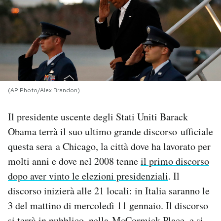
PODCAST
NEWSLETTER
I MIEI PREFERITI
(AP Photo/Alex Brandon)
Il presidente uscente degli Stati Uniti Barack
SHOP
Obama terrà il suo ultimo grande discorso ufficiale
questa sera a Chicago, la città dove ha lavorato per
CALENDARIO
molti anni e dove nel 2008 tenne
il primo discorso
dopo aver vinto le elezioni presidenziali
. Il
AREA PERSONALE
discorso inizierà alle 21 locali: in Italia saranno le
Area Personale
3 del mattino di mercoledì 11 gennaio. Il discorso
Newsletter
si terrà in pubblico, nella McCormick Place, e si