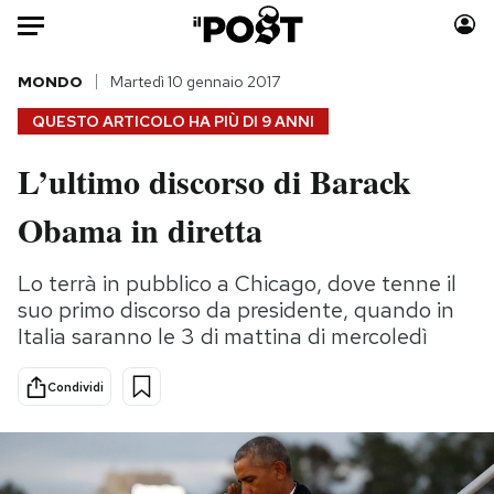
Auto
MONDO
Martedì 10 gennaio 2017
QUESTO ARTICOLO HA PIÙ DI
9 ANNI
HOME
L’ultimo discorso di Barack
Italia
Moda
Obama in diretta
Mondo
Libri
Politica
Consumismi
Lo terrà in pubblico a Chicago, dove tenne il
Tecnologia
Storie/Idee
suo primo discorso da presidente, quando in
Internet
Ok Boomer!
Italia saranno le 3 di mattina di mercoledì
Scienza
Media
Cultura
Europa
Condividi
Economia
Altrecose
Sport
Mondiali calcio 2026