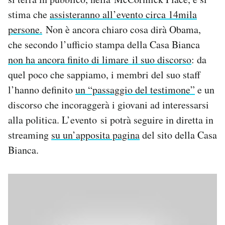
Notifiche mobile
stima che
assisteranno all’evento circa 14mila
Regala il Post
persone.
Non è ancora chiaro cosa dirà Obama,
Hai bisogno di aiuto?
che secondo l’ufficio stampa della Casa Bianca
Esci
non ha ancora finito di limare il suo discorso
: da
quel poco che sappiamo, i membri del suo staff
l’hanno definito
un “passaggio del testimone”
e un
discorso che incoraggerà i giovani ad interessarsi
alla politica. L’evento si potrà seguire in diretta in
streaming
su un’apposita pagina
del sito della Casa
Bianca.