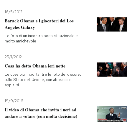
PODCAST
16/5/2012
Barack Obama e i giocatori dei Los
Angeles Galaxy
NEWSLETTER
Le foto di un incontro poco istituzionale e
molto amichevole
I MIEI PREFERITI
25/1/2012
Cosa ha detto Obama ieri notte
SHOP
Le cose più importanti e le foto del discorso
sullo Stato dell'Unione, con abbracci e
applausi
CALENDARIO
19/9/2016
AREA PERSONALE
Il video di Obama che invita i neri ad
andare a votare (con molta decisione)
Entra