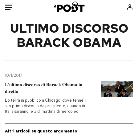
Auto
ULTIMO DISCORSO
BARACK OBAMA
HOME
Italia
Moda
Mondo
Libri
Politica
Consumismi
10/1/2017
Tecnologia
Storie/Idee
L’ultimo discorso di Barack Obama in
Internet
Ok Boomer!
diretta
Scienza
Media
Lo terrà in pubblico a Chicago, dove tenne il
Cultura
Europa
suo primo discorso da presidente, quando in
Italia saranno le 3 di mattina di mercoledì
Economia
Altrecose
Sport
Mondiali calcio 2026
Altri articoli su questo argomento