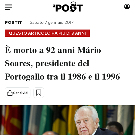
Auto
POSTIT
Sabato 7 gennaio 2017
QUESTO ARTICOLO HA PIÙ DI
9 ANNI
HOME
È morto a 92 anni Mário
Italia
Moda
Soares, presidente del
Mondo
Libri
Politica
Consumismi
Portogallo tra il 1986 e il 1996
Tecnologia
Storie/Idee
Internet
Ok Boomer!
Condividi
Scienza
Media
Cultura
Europa
Economia
Altrecose
Sport
Mondiali calcio 2026