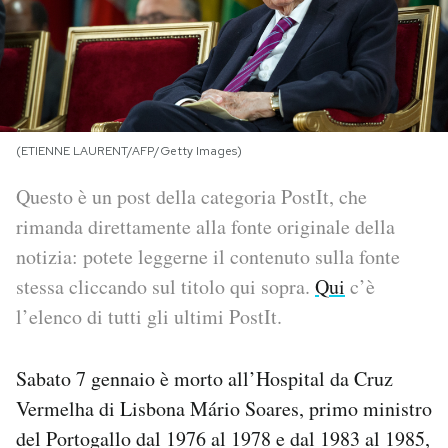
PODCAST
NEWSLETTER
(ETIENNE LAURENT/AFP/Getty Images)
I MIEI PREFERITI
Questo è un post della categoria PostIt, che
rimanda direttamente alla fonte originale della
SHOP
notizia: potete leggerne il contenuto sulla fonte
stessa cliccando sul titolo qui sopra.
Qui
c’è
CALENDARIO
l’elenco di tutti gli ultimi PostIt.
AREA PERSONALE
Sabato 7 gennaio è morto all’Hospital da Cruz
Vermelha di Lisbona Mário Soares, primo ministro
Area Personale
del Portogallo dal 1976 al 1978 e dal 1983 al 1985,
Newsletter