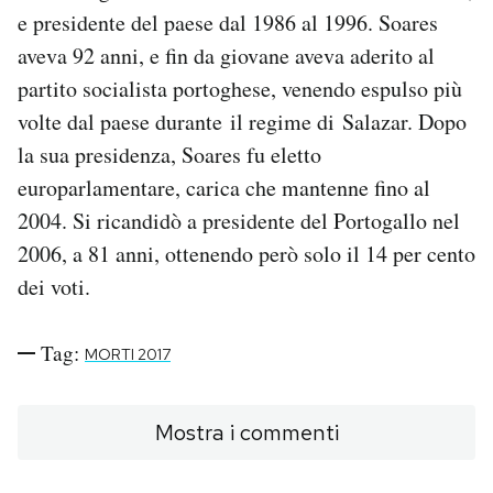
Notifiche mobile
e presidente del paese dal 1986 al 1996. Soares
Regala il Post
aveva 92 anni, e fin da giovane aveva aderito al
Hai bisogno di aiuto?
partito socialista portoghese, venendo espulso più
Esci
volte dal paese durante il regime di Salazar. Dopo
la sua presidenza, Soares fu eletto
europarlamentare, carica che mantenne fino al
2004. Si ricandidò a presidente del Portogallo nel
2006, a 81 anni, ottenendo però solo il 14 per cento
dei voti.
Tag:
MORTI 2017
Mostra i commenti