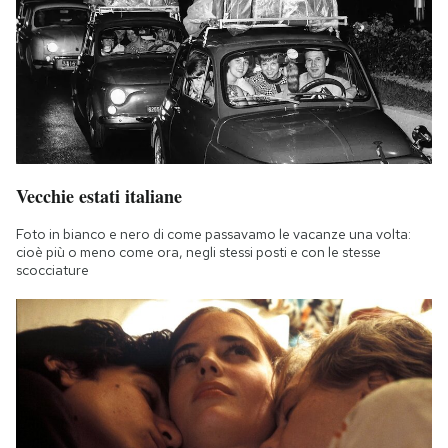
Vecchie estati italiane
Foto in bianco e nero di come passavamo le vacanze una volta:
cioè più o meno come ora, negli stessi posti e con le stesse
scocciature