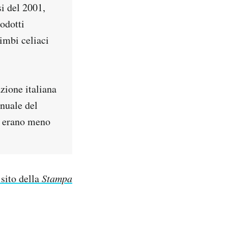
si del 2001,
odotti
imbi celiaci
zione italiana
nnuale del
a, erano meno
 sito della
Stampa