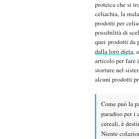
proteica che si tr
Notifiche mobile
celiachia, la mala
Regala il Post
Hai bisogno di aiuto?
prodotti per celi
Esci
possibilità di sc
quei prodotti da 
dalla loro dieta
, 
articolo per fare 
storture nel siste
alcuni prodotti pr
Come può la pat
paradiso per i 
cereali, è desti
Niente colazion