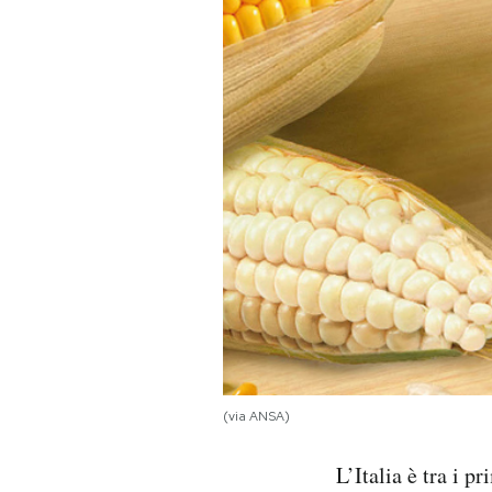
PODCAST
NEWSLETTER
I MIEI PREFERITI
SHOP
CALENDARIO
AREA PERSONALE
(via ANSA)
Area Personale
L’Italia è tra i 
Newsletter