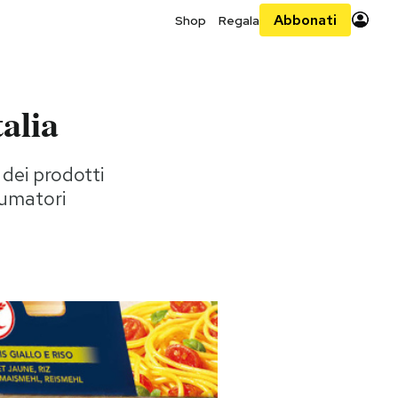
Abbonati
Shop
Regala
talia
dei prodotti
sumatori