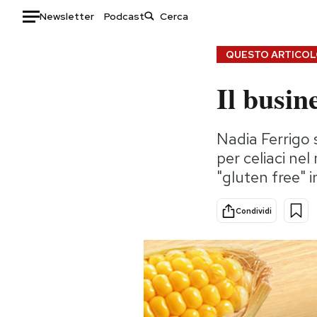
Newsletter
Podcast
Auto
QUESTO ARTICOLO
Il busin
HOME
Italia
Moda
Nadia Ferrigo 
Mondo
Libri
per celiaci ne
Politica
Consumismi
"gluten free" 
Tecnologia
Storie/Idee
Internet
Ok Boomer!
Condividi
Scienza
Media
Cultura
Europa
Economia
Altrecose
Sport
Mondiali calcio 2026