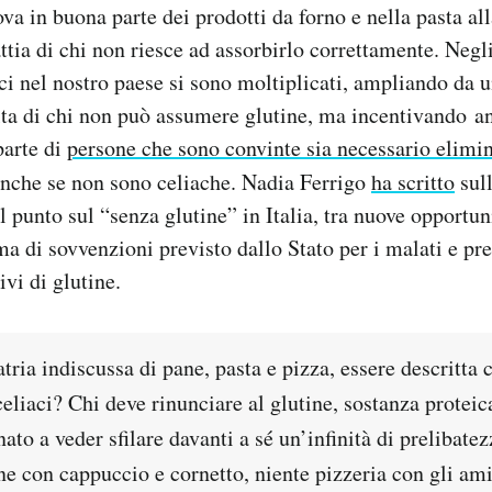
ova in buona parte dei prodotti da forno e nella pasta al
ttia di chi non riesce ad assorbirlo correttamente. Negli
aci nel nostro paese si sono moltiplicati, ampliando da u
elta di chi non può assumere glutine, ma incentivando an
parte di
persone che sono convinte sia necessario elimin
anche se non sono celiache. Nadia Ferrigo
ha scritto
sul
il punto sul “senza glutine” in Italia, tra nuove opportuni
ma di sovvenzioni previsto dallo Stato per i malati e pre
ivi di glutine.
ria indiscussa di pane, pasta e pizza, essere descritta
celiaci? Chi deve rinunciare al glutine, sostanza protei
nato a veder sfilare davanti a sé un’infinità di prelibate
e con cappuccio e cornetto, niente pizzeria con gli ami