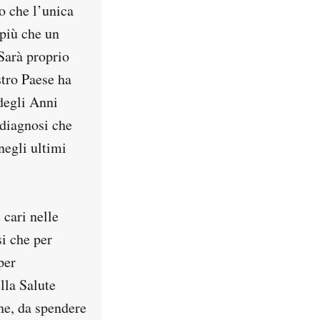
o che l’unica
 più che un
 Sarà proprio
tro Paese ha
 degli Anni
 diagnosi che
negli ultimi
 cari nelle
si che per
per
lla Salute
ne, da spendere