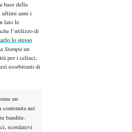
la base della
 ultimi anni i
n lato le
che l’utilizzo di
arlo lo stesso
la
Stampa
un
tà per i celiaci,
zzi esorbitanti di
 come un
ca contenuta nei
zze bandite.
ci, scordatevi