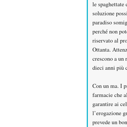
le spaghettate 
soluzione possi
paradiso somigl
perché non pot
riservato al pr
Ottanta. Atten
crescono a un r
dieci anni più 
Con un ma. I pr
farmacie che al
garantire ai ce
l’erogazione gr
prevede un bon