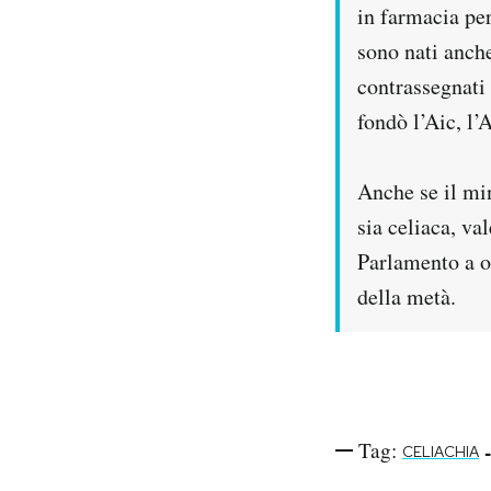
in farmacia per
sono nati anche
contrassegnati 
fondò l’Aic, l’
Anche se il min
sia celiaca, va
Parlamento a o
della metà.
Tag:
-
CELIACHIA