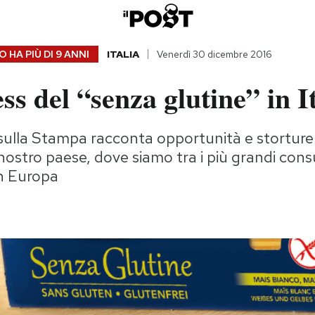
 HA PIÙ DI
9 ANNI
ITALIA
Venerdì 30 dicembre 2016
ess del “senza glutine” in I
sulla Stampa racconta opportunità e storture 
l nostro paese, dove siamo tra i più grandi con
in Europa