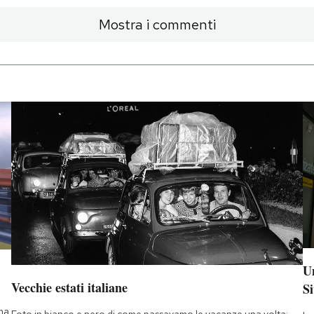
Mostra i commenti
Un
Vecchie estati italiane
Si
 ma
Foto in bianco e nero di come passavamo le vacanze una volta: