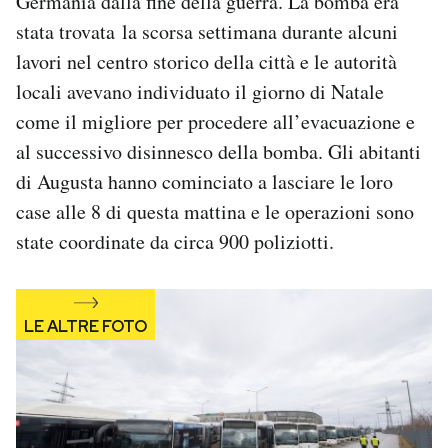
Germania dalla fine della guerra. La bomba era
Notifiche mobile
stata trovata la scorsa settimana durante alcuni
Regala il Post
lavori nel centro storico della città e le autorità
Hai bisogno di aiuto?
locali avevano individuato il giorno di Natale
Esci
come il migliore per procedere all’evacuazione e
al successivo disinnesco della bomba. Gli abitanti
di Augusta hanno cominciato a lasciare le loro
case alle 8 di questa mattina e le operazioni sono
state coordinate da circa 900 poliziotti.