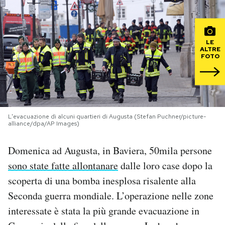
PODCAST
LE
ALTRE
NEWSLETTER
FOTO
I MIEI PREFERITI
L'evacuazione di alcuni quartieri di Augusta (Stefan Puchner/picture-
SHOP
alliance/dpa/AP Images)
Domenica ad Augusta, in Baviera, 50mila persone
CALENDARIO
sono state fatte allontanare
dalle loro case dopo la
scoperta di una bomba inesplosa risalente alla
AREA PERSONALE
Seconda guerra mondiale. L’operazione nelle zone
Area Personale
interessate è stata la più grande evacuazione in
Newsletter