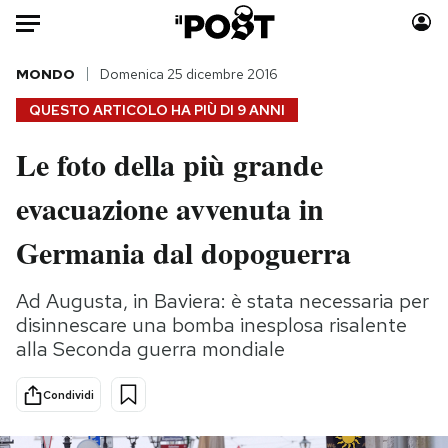
Auto
MONDO
Domenica 25 dicembre 2016
QUESTO ARTICOLO HA PIÙ DI
9 ANNI
HOME
Le foto della più grande
Italia
Moda
evacuazione avvenuta in
Mondo
Libri
Politica
Consumismi
Germania dal dopoguerra
Tecnologia
Storie/Idee
Internet
Ok Boomer!
Ad Augusta, in Baviera: è stata necessaria per
Scienza
Media
disinnescare una bomba inesplosa risalente
Cultura
Europa
alla Seconda guerra mondiale
Economia
Altrecose
Condividi
Sport
Mondiali calcio 2026