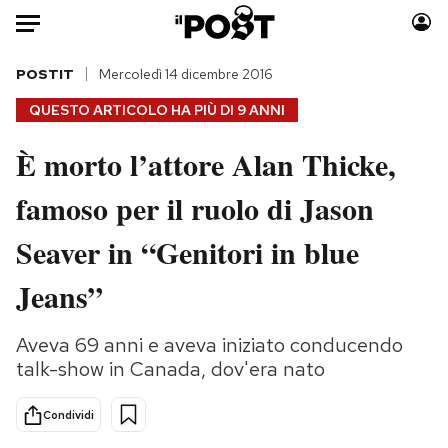
Auto
POSTIT
Mercoledì 14 dicembre 2016
QUESTO ARTICOLO HA PIÙ DI
9 ANNI
HOME
È morto l’attore Alan Thicke,
Italia
Moda
famoso per il ruolo di Jason
Mondo
Libri
Politica
Consumismi
Seaver in “Genitori in blue
Tecnologia
Storie/Idee
Internet
Ok Boomer!
Jeans”
Scienza
Media
Cultura
Europa
Aveva 69 anni e aveva iniziato conducendo
talk-show in Canada, dov'era nato
Economia
Altrecose
Sport
Mondiali calcio 2026
Condividi