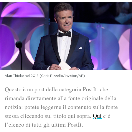
PODCAST
NEWSLETTER
I MIEI PREFERITI
SHOP
Alan Thicke nel 2015 (Chris Pizzello/Invision/AP)
Questo è un post della categoria PostIt, che
CALENDARIO
rimanda direttamente alla fonte originale della
notizia: potete leggerne il contenuto sulla fonte
AREA PERSONALE
stessa cliccando sul titolo qui sopra.
Qui
c’è
Area Personale
l’elenco di tutti gli ultimi PostIt.
Newsletter