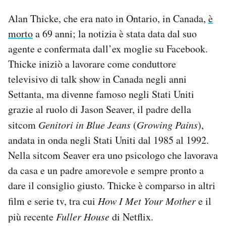
Notifiche mobile
Alan Thicke, che era nato in Ontario, in Canada,
è
Regala il Post
morto
a 69 anni; la notizia è stata data dal suo
Hai bisogno di aiuto?
agente e confermata dall’ex moglie su Facebook.
Esci
Thicke iniziò a lavorare come conduttore
televisivo di talk show in Canada negli anni
Settanta, ma divenne famoso negli Stati Uniti
grazie al ruolo di Jason Seaver, il padre della
sitcom
Genitori in Blue Jeans
(
Growing Pains
),
andata in onda negli Stati Uniti dal 1985 al 1992.
Nella sitcom Seaver era uno psicologo che lavorava
da casa e un padre amorevole e sempre pronto a
dare il consiglio giusto. Thicke è comparso in altri
film e serie tv, tra cui
How I Met Your Mother
e il
più recente
Fuller House
di Netflix.