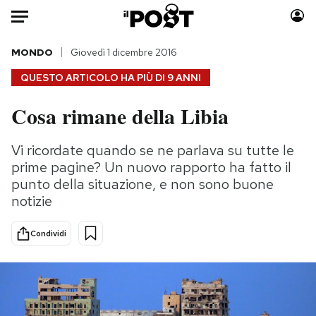
Auto
MONDO
Giovedì 1 dicembre 2016
QUESTO ARTICOLO HA PIÙ DI
9 ANNI
HOME
Cosa rimane della Libia
Italia
Moda
Mondo
Libri
Vi ricordate quando se ne parlava su tutte le
Politica
Consumismi
prime pagine? Un nuovo rapporto ha fatto il
Tecnologia
Storie/Idee
punto della situazione, e non sono buone
notizie
Internet
Ok Boomer!
Scienza
Media
Condividi
Cultura
Europa
Economia
Altrecose
Sport
Mondiali calcio 2026