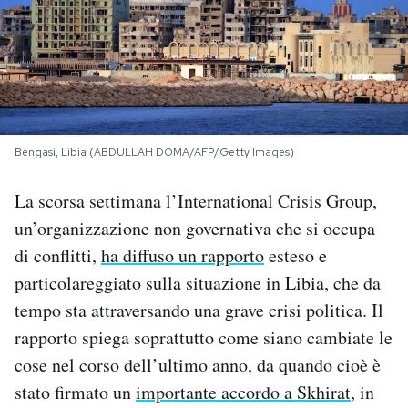
PODCAST
NEWSLETTER
Bengasi, Libia (ABDULLAH DOMA/AFP/Getty Images)
I MIEI PREFERITI
La scorsa settimana l’International Crisis Group,
SHOP
un’organizzazione non governativa che si occupa
di conflitti,
ha diffuso un rapporto
esteso e
CALENDARIO
particolareggiato sulla situazione in Libia, che da
tempo sta attraversando una grave crisi politica. Il
rapporto spiega soprattutto come siano cambiate le
AREA PERSONALE
cose nel corso dell’ultimo anno, da quando cioè è
Area Personale
stato firmato un
importante accordo a Skhirat
, in
Newsletter