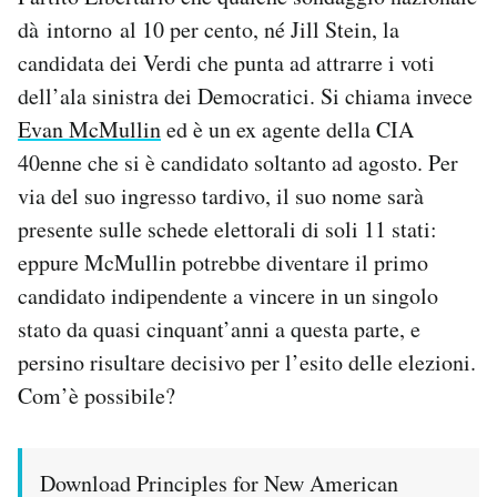
Notifiche mobile
dà intorno al 10 per cento, né Jill Stein, la
Regala il Post
candidata dei Verdi che punta ad attrarre i voti
Hai bisogno di aiuto?
dell’ala sinistra dei Democratici. Si chiama invece
Esci
Evan McMullin
ed è un ex agente della CIA
40enne che si è candidato soltanto ad agosto. Per
via del suo ingresso tardivo, il suo nome sarà
presente sulle schede elettorali di soli 11 stati:
eppure McMullin potrebbe diventare il primo
candidato indipendente a vincere in un singolo
stato da quasi cinquant’anni a questa parte, e
persino risultare decisivo per l’esito delle elezioni.
Com’è possibile?
Download Principles for New American