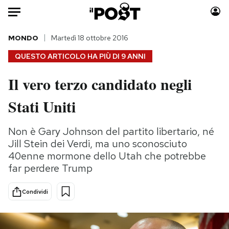
Auto
MONDO
Martedì 18 ottobre 2016
QUESTO ARTICOLO HA PIÙ DI
9 ANNI
HOME
Il vero terzo candidato negli
Italia
Moda
Stati Uniti
Mondo
Libri
Politica
Consumismi
Non è Gary Johnson del partito libertario, né
Tecnologia
Storie/Idee
Jill Stein dei Verdi, ma uno sconosciuto
Internet
Ok Boomer!
40enne mormone dello Utah che potrebbe
Scienza
Media
far perdere Trump
Cultura
Europa
Economia
Altrecose
Condividi
Sport
Mondiali calcio 2026