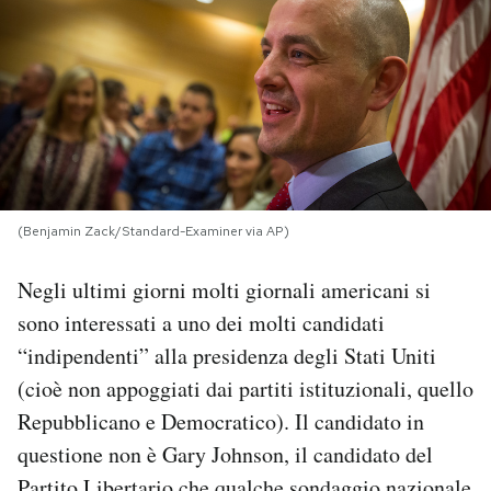
PODCAST
NEWSLETTER
I MIEI PREFERITI
(Benjamin Zack/Standard-Examiner via AP)
SHOP
Negli ultimi giorni molti giornali americani si
sono interessati a uno dei molti candidati
CALENDARIO
“indipendenti” alla presidenza degli Stati Uniti
(cioè non appoggiati dai partiti istituzionali, quello
AREA PERSONALE
Repubblicano e Democratico). Il candidato in
questione non è Gary Johnson, il candidato del
Area Personale
Newsletter
Partito Libertario che qualche sondaggio nazionale