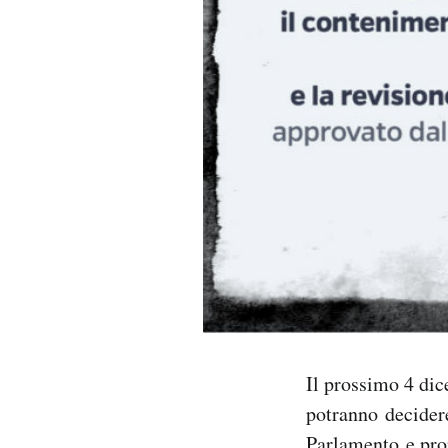
PODCAST
NEWSLETTER
I MIEI PREFERITI
SHOP
CALENDARIO
AREA PERSONALE
Il prossimo 4 dic
potranno decider
Area Personale
Newsletter
Parlamento e prop