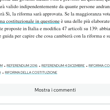
arà valido indipendentemente da quante persone andrann
à Sì, la riforma sarà approvata. Se la maggioranza vot
ma costituzionale in questione
è una delle più elaborat
te proposte in Italia e modifica 47 articoli su 139: ab
 guida per capire che cosa cambierà con la riforma e su
-
-
-
UM
REFERENDUM 2016
REFERENDUM 4 DICEMBRE
RIFORMA CO
-
O
RIFORMA DELLA COSTITUZIONE
Mostra i commenti