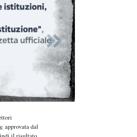
ettori
ne
approvata dal
di il risultato