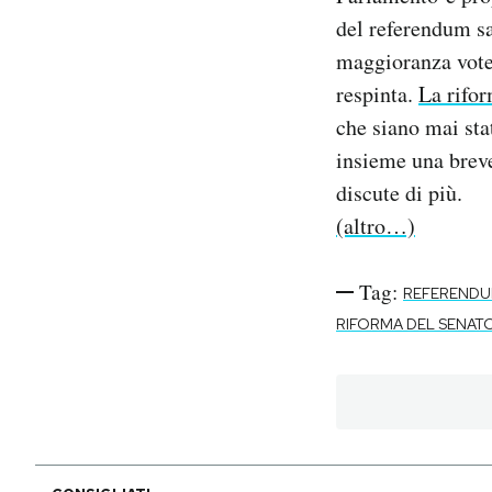
Notifiche mobile
del referendum s
Regala il Post
maggioranza voter
Hai bisogno di aiuto?
respinta.
La rifor
Esci
che siano mai sta
insieme una breve
discute di più.
(altro…)
Tag:
REFEREND
RIFORMA DEL SENAT