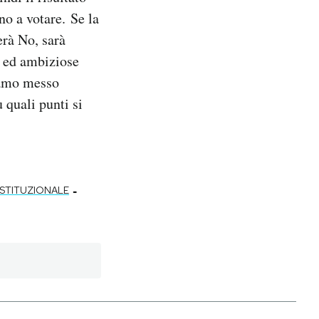
o a votare. Se la
erà No, sarà
e ed ambiziose
biamo messo
 quali punti si
-
STITUZIONALE