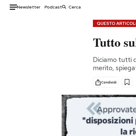
Newsletter
Podcast
Auto
QUESTO ARTICOLO
Tutto su
HOME
Italia
Moda
Diciamo tutti di
Mondo
Libri
merito, spieg
Politica
Consumismi
Tecnologia
Storie/Idee
Condividi
Internet
Ok Boomer!
Scienza
Media
Cultura
Europa
Economia
Altrecose
Sport
Mondiali calcio 2026