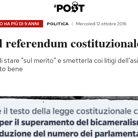
 HA PIÙ DI
9 ANNI
POLITICA
Mercoledì 12 ottobre 2016
l referendum costituzional
 stare "sul merito" e smetterla coi litigi dell'asi
ato bene