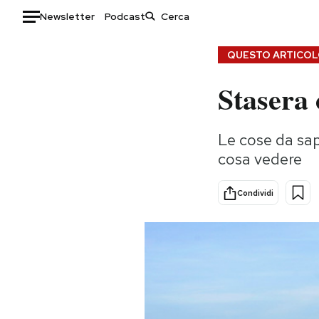
Newsletter
Podcast
Auto
QUESTO ARTICOLO
Stasera
HOME
Italia
Moda
Le cose da sap
Mondo
Libri
cosa vedere
Politica
Consumismi
Tecnologia
Storie/Idee
Condividi
Internet
Ok Boomer!
Scienza
Media
Cultura
Europa
Economia
Altrecose
Sport
Mondiali calcio 2026