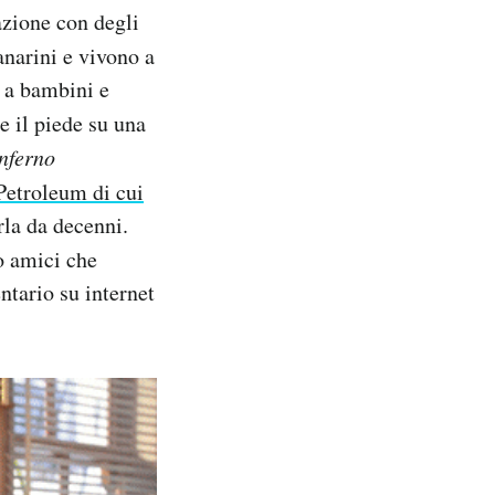
azione con degli
anarini e vivono a
e a bambini e
e il piede su una
nferno
 Petroleum di cui
arla da decenni.
o amici che
tario su internet