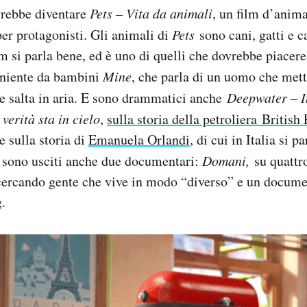
ovrebbe diventare
Pets – Vita da animali
, un film d’anim
per protagonisti. Gli animali di
Pets
sono cani, gatti e c
m si parla bene, ed è uno di quelli che dovrebbe piacer
 niente da bambini
Mine
, che parla di un uomo che mett
ie salta in aria. E sono drammatici anche
Deepwater – I
 verità sta in cielo
,
sulla storia della petroliera British
e sulla storia di
Emanuela Orlandi
, di cui in Italia si p
 sono usciti anche due documentari:
Domani,
su quattr
cercando gente che vive in modo “diverso” e un documen
.