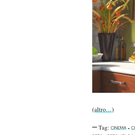
(altro…)
Tag:
-
CINEMA
C