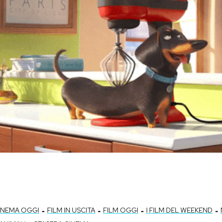
-
-
-
-
INEMA OGGI
FILM IN USCITA
FILM OGGI
I FILM DEL WEEKEND