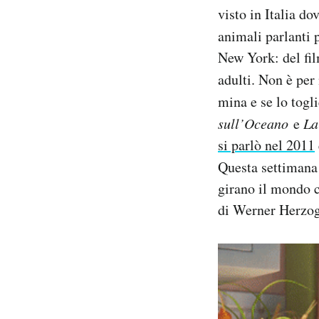
visto in Italia d
Notifiche mobile
Regala il Post
animali parlanti 
Hai bisogno di aiuto?
New York: del fil
Esci
adulti. Non è per
mina e se lo togl
sull’Oceano
e
La
si parlò nel 2011
Questa settimana
girano il mondo 
di Werner Herzog