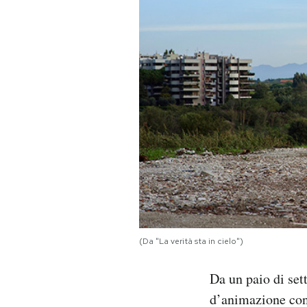
PODCAST
NEWSLETTER
I MIEI PREFERITI
SHOP
CALENDARIO
(Da "La verità sta in cielo")
AREA PERSONALE
Da un paio di sett
Area Personale
d’animazione con 
Newsletter