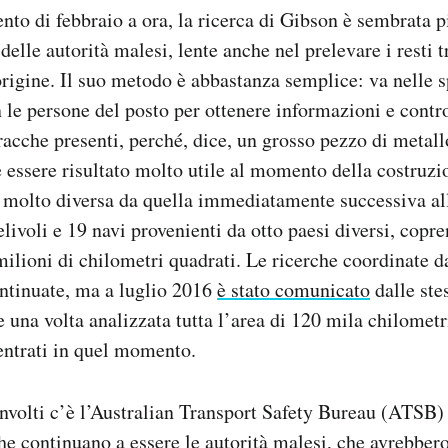
nto di febbraio a ora, la ricerca di Gibson è sembrata p
 delle autorità malesi, lente anche nel prelevare i resti 
’origine. Il suo metodo è abbastanza semplice: va nelle 
n le persone del posto per ottenere informazioni e contr
aracche presenti, perché, dice, un grosso pezzo di metall
 essere risultato molto utile al momento della costruz
, molto diversa da quella immediatamente successiva a
elivoli e 19 navi provenienti da otto paesi diversi, copr
 milioni di chilometri quadrati. Le ricerche coordinate 
ntinuate, ma a luglio 2016
è stato comunicato
dalle ste
 una volta analizzata tutta l’area di 120 mila chilometr
entrati in quel momento.
involti c’è l’Australian Transport Safety Bureau (ATSB)
che continuano a essere le autorità malesi, che avrebber