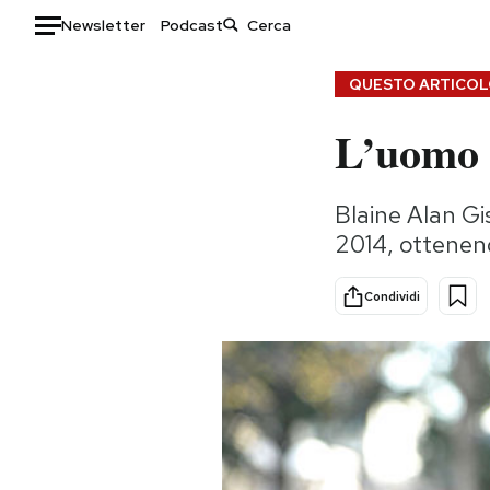
Newsletter
Podcast
Auto
QUESTO ARTICOLO
L’uomo 
HOME
Italia
Moda
Blaine Alan Gi
Mondo
Libri
2014, ottenendo
Politica
Consumismi
Tecnologia
Storie/Idee
Condividi
Internet
Ok Boomer!
Scienza
Media
Cultura
Europa
Economia
Altrecose
Sport
Mondiali calcio 2026