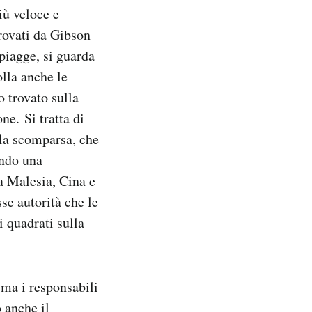
iù veloce e
trovati da Gibson
spiagge, si guarda
olla anche le
o trovato sulla
ione.
Si tratta di
lla scomparsa, che
endo una
da Malesia, Cina e
sse autorità che le
i quadrati sulla
 ma i responsabili
o anche il