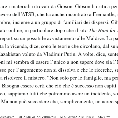
re i materiali ritrovati da Gibson. Gibson li critica per
lavoro dell’ATSB, che ha anche incontrato a Fremantle, 
tembre, insieme a un gruppo di familiari
dei dispersi.
Gib
cato online, in particolare dopo che il sito
The Hunt fo
 report su un possibile avvistamento alle Maldive. La pa
tta la vicenda, dice, sono le teorie che circolano, dal sui
azakistan voluto da Vladimir Putin. A volte, dice, sen
oni mi sembra di essere l’unico a non sapere dove sia
esse per l’argomento non si dissolva e che le ricerche, s
 a risolvere il mistero. “Non solo per le famiglie, ma per
. Bisogna essere certi che ciò che è successo non capit
eo, sappiamo tutti che potremmo avere un incidente, s
. Ma non può succedere che, semplicemente, un aereo s
-
-
-
OMPARSO
BLAINE ALAN GISBON
MALAYSIA AIRLINES
MH370