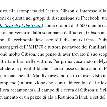
ivo alla scomparsa dell’aereo, Gibson si interessò alla 
ioni di questa nei gruppi di discussione su Facebook: uno
n Search of the Truth
)
conta ora più di 3.600 membri a
imo anniversario dalla scomparsa dell’aereo, Gibson an
ò alla cerimonia dove ascoltò il discorso di Grace Sub
passeggeri dell’MH370 e tuttora portavoce dei familiari d
onò molto Gibson, che pensò di aver trovato il suo scop
ltri familiari delle vittime.
Per prima cosa andò in My
ludere la possibilità che l’aereo fosse caduto a nord. P
 persone che alle Maldive avevano detto di aver visto un
mparso (informazione che, contraddicendo i dati rilevat
allora accantonata). Il campo di ricerca di Gibson si è ri
rovamento di un pezzo di ala a Reunion Island, a est de