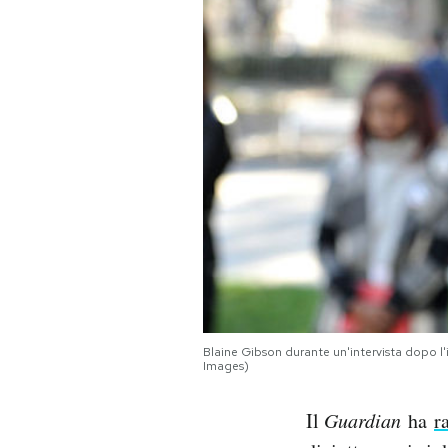
PODCAST
NEWSLETTER
I MIEI PREFERITI
SHOP
CALENDARIO
Blaine Gibson durante un'intervista dopo 
Images)
AREA PERSONALE
Area Personale
Il
Guardian
ha
r
Newsletter