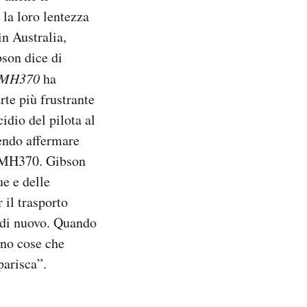
 la loro lentezza
in Australia,
son dice di
r MH370
ha
rte più frustrante
cidio del pilota al
tendo affermare
 l’MH370. Gibson
ue e delle
 il trasporto
i di nuovo. Quando
ono cose che
parisca”.