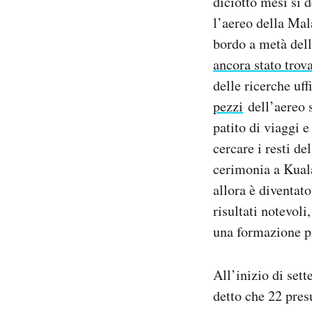
diciotto mesi si 
Notifiche mobile
l’aereo della Ma
Regala il Post
bordo a metà del
Hai bisogno di aiuto?
ancora stato trov
Esci
delle ricerche uff
pezzi
dell’aereo s
patito di viaggi e
cercare i resti de
cerimonia a Kual
allora è diventato
risultati notevoli
una formazione pr
All’inizio di set
detto che 22 pres