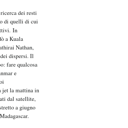
ricerca dei resti
 di quelli di cui
ttivi.
In
dò a Kuala
athirai Nathan,
ei dispersi. Il
o: fare qualcosa
anmar e
oi
 jet la mattina in
i dal satellite,
stretto a giugno
l Madagascar.