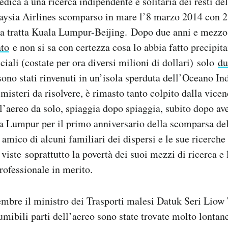
dedica a una ricerca indipendente e solitaria dei resti 
laysia Airlines scomparso in mare l’8 marzo 2014 con 2
la tratta Kuala Lumpur-Beijing.
Dopo due anni e mezzo
ato
e non si sa con certezza cosa lo abbia fatto precipita
iciali (costate per ora diversi milioni di dollari) solo
du
ono stati rinvenuti in un’isola sperduta dell’Oceano In
 misteri da risolvere, è rimasto tanto colpito dalla vice
ll’aereo da solo, spiaggia dopo spiaggia, subito dopo ave
a Lumpur per il primo anniversario della scomparsa del
 amico di alcuni familiari dei dispersi e le sue ricerch
, viste
soprattutto la povertà dei suoi mezzi di ricerca e
ofessionale in merito.
tembre il ministro dei Trasporti malesi Datuk Seri Liow
umibili parti dell’aereo sono state trovate molto lontane