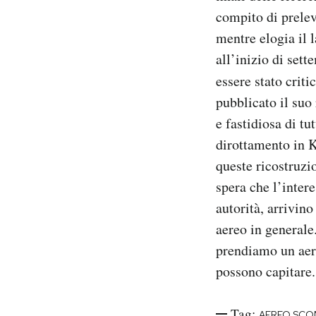
compito di preleva
mentre elogia il 
all’inizio di set
essere stato criti
pubblicato il suo
e fastidiosa di tu
dirottamento in K
queste ricostruzi
spera che l’inter
autorità, arrivino
aereo in generale
prendiamo un aer
possono capitare
Tag:
AEREO SC