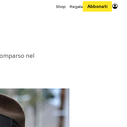
Abbonati
Shop
Regala
0
scomparso nel