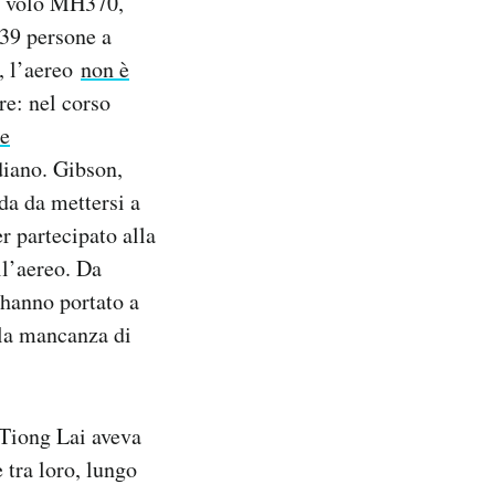
del volo MH370,
39 persone a
, l’aereo
non è
re: nel corso
e
diano. Gibson,
nda da mettersi a
r partecipato alla
l’aereo. Da
e hanno portato a
 la mancanza di
 Tiong Lai aveva
 tra loro, lungo