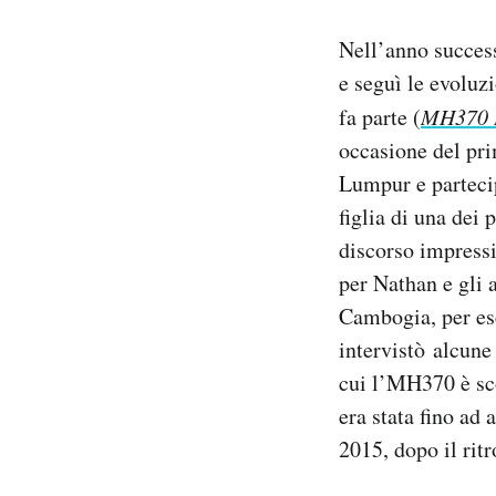
Nell’anno success
e seguì le evoluz
fa parte (
MH370 I
occasione del pr
Lumpur e partecip
figlia di una dei 
discorso impressi
per Nathan e gli a
Cambogia, per esc
intervistò alcune
cui l’MH370 è sco
era stata fino ad 
2015, dopo il rit