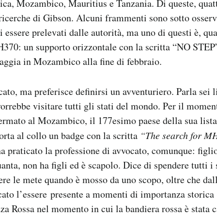
rica, Mozambico, Mauritius e Tanzania. Di queste, qua
 ricerche di Gibson. Alcuni frammenti sono sotto osserv
i essere prelevati dalle autorità, ma uno di questi è, qu
H370: un supporto orizzontale con la scritta “NO STEP
iaggia in Mozambico alla fine di febbraio.
ato, ma preferisce definirsi un avventuriero. Parla sei 
orrebbe visitare tutti gli stati del mondo. Per il moment
fermato al Mozambico, il 177esimo paese della sua lista
orta al collo un badge con la scritta
“The search for MH
 praticato la professione di avvocato, comunque: figlio
anta, non ha figli ed è scapolo. Dice di spendere tutti i 
iere le mete quando è mosso da uno scopo, oltre che dall
cato l’essere presente a momenti di importanza storica 
zza Rossa nel momento in cui la bandiera rossa è stata c