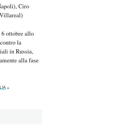
apoli), Ciro
Villareal)
6 ottobre allo
 contro la
ali in Russia,
tamente alla fase
-
LIA