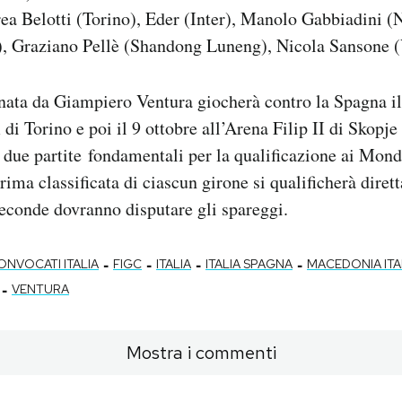
a Belotti (Torino), Eder (Inter), Manolo Gabbiadini (N
, Graziano Pellè (Shandong Luneng), Nicola Sansone (
nata da Giampiero Ventura giocherà contro la Spagna il 
i Torino e poi il 9 ottobre all’Arena Filip II di Skopje
ue partite fondamentali per la qualificazione ai Mondi
rima classificata di ciascun girone si qualificherà diret
seconde dovranno disputare gli spareggi.
-
-
-
-
ONVOCATI ITALIA
FIGC
ITALIA
ITALIA SPAGNA
MACEDONIA ITA
-
VENTURA
Mostra i commenti