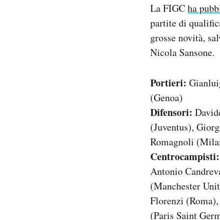
La FIGC
ha pubb
Notifiche mobile
Regala il Post
partite di qualif
Hai bisogno di aiuto?
grosse novità, sa
Esci
Nicola Sansone.
Portieri:
Gianlui
(Genoa)
Difensori:
Davide
(Juventus), Gior
Romagnoli (Mila
Centrocampisti:
Antonio Candreva
(Manchester Unit
Florenzi (Roma),
(Paris Saint Ger