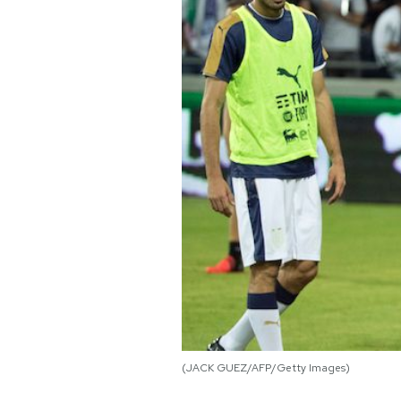
PODCAST
NEWSLETTER
I MIEI PREFERITI
SHOP
CALENDARIO
AREA PERSONALE
Area Personale
(JACK GUEZ/AFP/Getty Images)
Newsletter