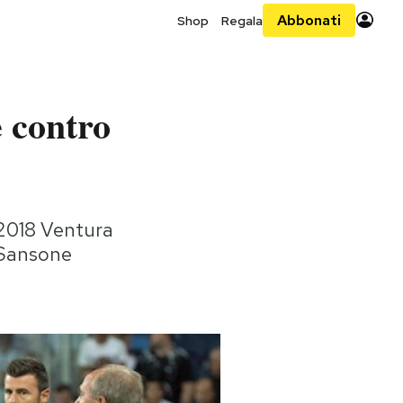
Abbonati
Shop
Regala
e contro
l 2018 Ventura
 Sansone