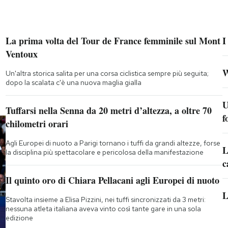
La prima volta del Tour de France femminile sul Mont
I
Ventoux
W
Un'altra storica salita per una corsa ciclistica sempre più seguita;
dopo la scalata c'è una nuova maglia gialla
U
Tuffarsi nella Senna da 20 metri d’altezza, a oltre 70
f
chilometri orari
Agli Europei di nuoto a Parigi tornano i tuffi da grandi altezze, forse
L
la disciplina più spettacolare e pericolosa della manifestazione
c
Il quinto oro di Chiara Pellacani agli Europei di nuoto
L
Stavolta insieme a Elisa Pizzini, nei tuffi sincronizzati da 3 metri:
nessuna atleta italiana aveva vinto così tante gare in una sola
edizione