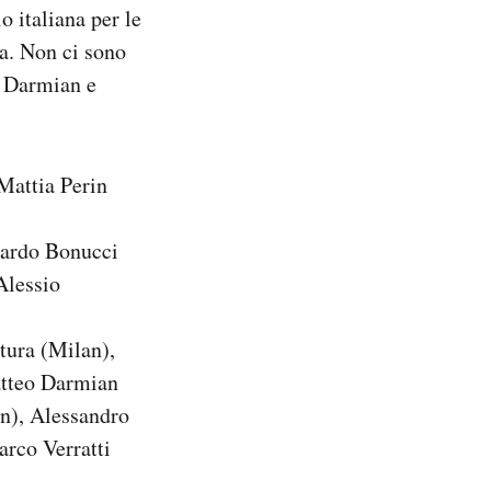
o italiana per le
a. Non ci sono
o Darmian e
Mattia Perin
nardo Bonucci
Alessio
tura (Milan),
atteo Darmian
n), Alessandro
rco Verratti