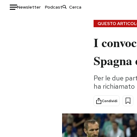
Newsletter
Podcast
Auto
QUESTO ARTICOLO
I convoc
HOME
Italia
Moda
Spagna 
Mondo
Libri
Politica
Consumismi
Per le due part
Tecnologia
Storie/Idee
ha richiamato
Internet
Ok Boomer!
Scienza
Media
Condividi
Cultura
Europa
Economia
Altrecose
Sport
Mondiali calcio 2026