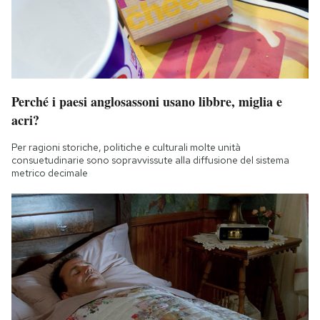
Notifiche mobile
Regala il Post
Hai bisogno di aiuto?
Esci
Perché i paesi anglosassoni usano libbre, miglia e
acri?
Per ragioni storiche, politiche e culturali molte unità
consuetudinarie sono sopravvissute alla diffusione del sistema
metrico decimale