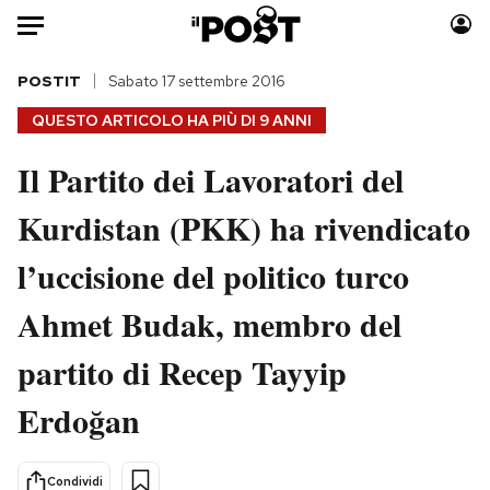
Auto
POSTIT
Sabato 17 settembre 2016
QUESTO ARTICOLO HA PIÙ DI
9 ANNI
HOME
Il Partito dei Lavoratori del
Italia
Moda
Kurdistan (PKK) ha rivendicato
Mondo
Libri
Politica
Consumismi
l’uccisione del politico turco
Tecnologia
Storie/Idee
Internet
Ok Boomer!
Ahmet Budak, membro del
Scienza
Media
partito di Recep Tayyip
Cultura
Europa
Economia
Altrecose
Erdoğan
Sport
Mondiali calcio 2026
Condividi