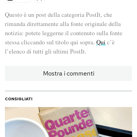
PODCAST
Questo è un post della categoria PostIt, che
rimanda direttamente alla fonte originale della
notizia: potete leggerne il contenuto sulla fonte
NEWSLETTER
stessa cliccando sul titolo qui sopra.
Qui
c’è
l’elenco di tutti gli ultimi PostIt.
I MIEI PREFERITI
Mostra i commenti
SHOP
CALENDARIO
CONSIGLIATI
AREA PERSONALE
Area Personale
Newsletter