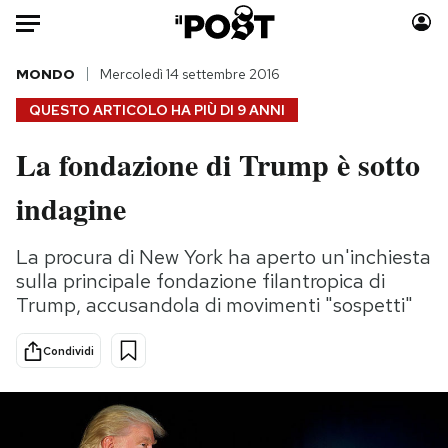
Auto
MONDO
Mercoledì 14 settembre 2016
QUESTO ARTICOLO HA PIÙ DI
9 ANNI
HOME
La fondazione di Trump è sotto
Italia
Moda
indagine
Mondo
Libri
Politica
Consumismi
La procura di New York ha aperto un'inchiesta
Tecnologia
Storie/Idee
sulla principale fondazione filantropica di
Internet
Ok Boomer!
Trump, accusandola di movimenti "sospetti"
Scienza
Media
Cultura
Europa
Condividi
Economia
Altrecose
Sport
Mondiali calcio 2026