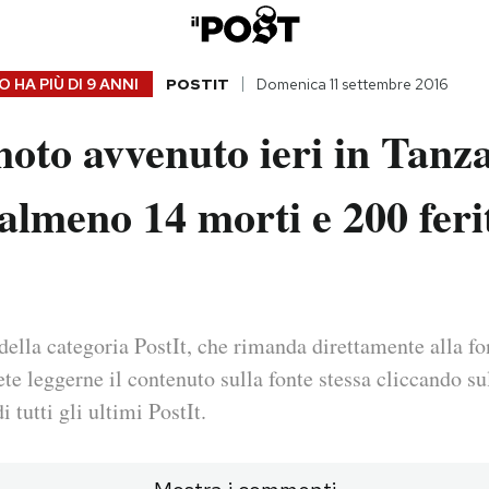
 HA PIÙ DI
9 ANNI
POSTIT
Domenica 11 settembre 2016
moto avvenuto ieri in Tanz
almeno 14 morti e 200 feri
della categoria PostIt, che rimanda direttamente alla fo
ete leggerne il contenuto sulla fonte stessa cliccando sul
i tutti gli ultimi PostIt.