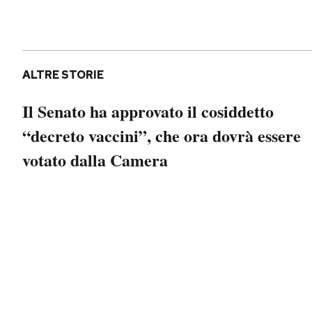
Notifiche mobile
Regala il Post
Hai bisogno di aiuto?
Esci
ALTRE STORIE
Il Senato ha approvato il cosiddetto
“decreto vaccini”, che ora dovrà essere
votato dalla Camera