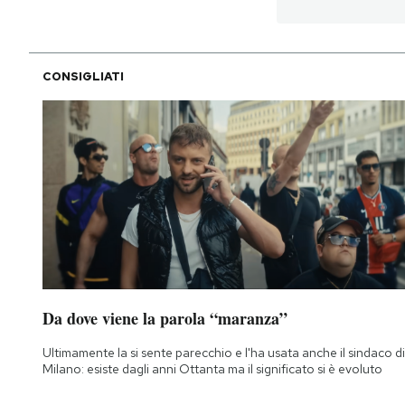
PODCAST
CONSIGLIATI
NEWSLETTER
I MIEI PREFERITI
SHOP
CALENDARIO
Da dove viene la parola “maranza”
AREA PERSONALE
Ultimamente la si sente parecchio e l'ha usata anche il sindaco di
Milano: esiste dagli anni Ottanta ma il significato si è evoluto
Area Personale
Newsletter