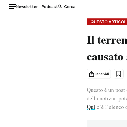
Newsletter
Podcast
Auto
QUESTO ARTICOLO
Il terre
HOME
Italia
Moda
causato 
Mondo
Libri
Politica
Consumismi
Tecnologia
Storie/Idee
Condividi
Internet
Ok Boomer!
Scienza
Media
Questo è un post 
Cultura
Europa
della notizia: pot
Economia
Altrecose
Qui
c’è l’elenco d
Sport
Mondiali calcio 2026