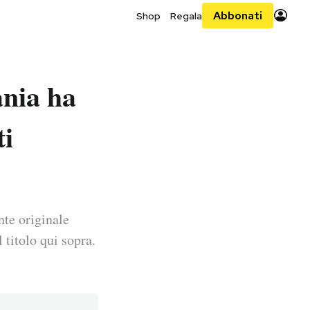
Abbonati
Shop
Regala
ania ha
ti
nte originale
 titolo qui sopra.