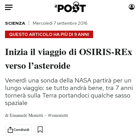
Auto
SCIENZA
Mercoledì 7 settembre 2016
QUESTO ARTICOLO HA PIÙ DI
9 ANNI
HOME
Inizia il viaggio di OSIRIS-REx
Italia
Moda
verso l’asteroide
Mondo
Libri
Politica
Consumismi
Venerdì una sonda della NASA partirà per un
Tecnologia
Storie/Idee
lungo viaggio: se tutto andrà bene, tra 7 anni
Internet
Ok Boomer!
tornerà sulla Terra portandoci qualche sasso
Scienza
Media
spaziale
Cultura
Europa
di
Emanuele Menietti – @emenietti
Economia
Altrecose
Sport
Mondiali calcio 2026
Condividi