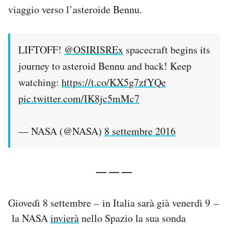
viaggio verso l’asteroide Bennu.
Notifiche mobile
Regala il Post
Hai bisogno di aiuto?
LIFTOFF!
@OSIRISREx
spacecraft begins its
Esci
journey to asteroid Bennu and back! Keep
watching:
https://t.co/KX5g7zfYQe
pic.twitter.com/IK8jc5mMc7
— NASA (@NASA)
8 settembre 2016
— — —
Giovedì 8 settembre – in Italia sarà già venerdì 9 –
la NASA
invierà
nello Spazio la sua sonda