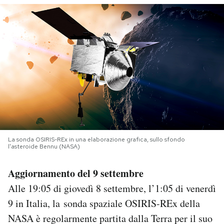
PODCAST
NEWSLETTER
I MIEI PREFERITI
SHOP
La sonda OSIRIS-REx in una elaborazione grafica, sullo sfondo
l'asteroide Bennu (NASA)
CALENDARIO
Aggiornamento del 9 settembre
AREA PERSONALE
Alle 19:05 di giovedì 8 settembre, l’1:05 di venerdì
9 in Italia, la sonda spaziale OSIRIS-REx della
Area Personale
NASA è regolarmente partita dalla Terra per il suo
Newsletter