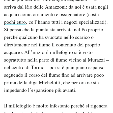
Notifiche mobile
arriva dal Rio delle Amazzoni: da noi è usata negli
Regala il Post
acquari come ornamento e ossigenatore (costa
Hai bisogno di aiuto?
pochi euro
, ce l’hanno tutti i negozi specializzati).
Esci
Si pensa che la pianta sia arrivata nel Po proprio
perché qualcuno ha svuotato nello scarico o
direttamente nel fiume il contenuto del proprio
acquario. All’inizio il millefoglio si è visto
soprattutto nella parte di fiume vicino ai Murazzi –
nel centro di Torino – poi si è pian piano espanso
seguendo il corso del fiume fino ad arrivare poco
prima della diga Michelotti, che per ora ne sta
impedendo l’espansione più avanti.
Il millefoglio è molto infestante perché si rigenera