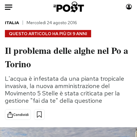
Auto
ITALIA
Mercoledì 24 agosto 2016
QUESTO ARTICOLO HA PIÙ DI
9 ANNI
HOME
Il problema delle alghe nel Po a
Italia
Moda
Torino
Mondo
Libri
Politica
Consumismi
L'acqua è infestata da una pianta tropicale
Tecnologia
Storie/Idee
invasiva, la nuova amministrazione del
Internet
Ok Boomer!
Movimento 5 Stelle è stata criticata per la
Scienza
Media
gestione "fai da te" della questione
Cultura
Europa
Economia
Altrecose
Condividi
Sport
Mondiali calcio 2026