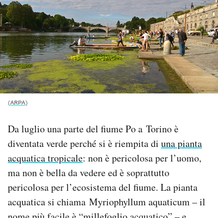
PODCAST
NEWSLETTER
I MIEI PREFERITI
(
ARPA
)
SHOP
Da luglio una parte del fiume Po a Torino è
diventata verde perché si è riempita di
una pianta
CALENDARIO
acquatica tropicale
: non è pericolosa per l’uomo,
ma non è bella da vedere ed è soprattutto
AREA PERSONALE
pericolosa per l’ecosistema del fiume. La pianta
acquatica si chiama Myriophyllum aquaticum – il
Area Personale
Newsletter
nome più facile è “millefoglio acquatico” – e