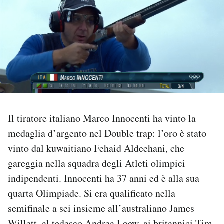
PODCAST
NEWSLETTER
I MIEI PREFERITI
Il tiratore italiano Marco Innocenti ha vinto la
SHOP
medaglia d’argento nel Double trap: l’oro è stato
vinto dal kuwaitiano Fehaid Aldeehani, che
CALENDARIO
gareggia nella squadra degli Atleti olimpici
indipendenti. Innocenti ha 37 anni ed è alla sua
AREA PERSONALE
quarta Olimpiade. Si era qualificato nella
Area Personale
semifinale a sei insieme all’australiano James
Newsletter
Willett, al tedesco Andrea Loew, ai britannici Tim