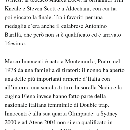
Notifiche mobile
Kneale e Steven Scott e a Aldeehani, con cui ha
Regala il Post
poi giocato la finale. Tra i favoriti per una
Hai bisogno di aiuto?
medaglia c’era anche il calabrese Antonino
Esci
Barillà, che però non si è qualificato ed è arrivato
16esimo.
Marco Innocenti è nato a Montemurlo, Prato, nel
1978 da una famiglia di tiratori: il nonno ha aperto
una delle più importanti armerie d’Italia con
all’interno una scuola di tiro, la sorella Nadia e la
cugina Elena invece hanno fatto parte della
nazionale italiana femminile di Double trap.
Innocenti è alla sua quarta Olimpiade: a Sydney
2000 e ad Atene 2004 non si era qualificato in