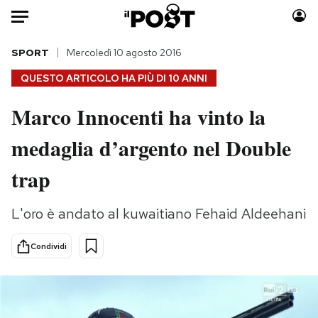
Auto
SPORT
Mercoledì 10 agosto 2016
QUESTO ARTICOLO HA PIÙ DI
10 ANNI
HOME
Marco Innocenti ha vinto la
Italia
Moda
medaglia d’argento nel Double
Mondo
Libri
Politica
Consumismi
trap
Tecnologia
Storie/Idee
Internet
Ok Boomer!
L'oro è andato al kuwaitiano Fehaid Aldeehani
Scienza
Media
Cultura
Europa
Condividi
Economia
Altrecose
Sport
Mondiali calcio 2026