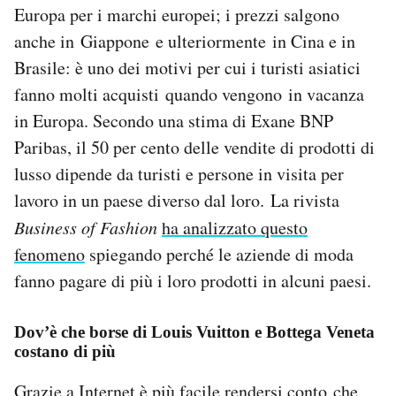
Europa per i marchi europei; i prezzi salgono
Notifiche mobile
Regala il Post
anche in Giappone e ulteriormente in Cina e in
Hai bisogno di aiuto?
Brasile: è uno dei motivi per cui i turisti asiatici
Esci
fanno molti acquisti quando vengono in vacanza
in Europa. Secondo una stima di Exane BNP
Paribas, il 50 per cento delle vendite di prodotti di
lusso dipende da turisti e persone in visita per
lavoro in un paese diverso dal loro. La rivista
Business of Fashion
ha analizzato questo
fenomeno
spiegando perché le aziende di moda
fanno pagare di più i loro prodotti in alcuni paesi.
Dov’è che borse di Louis Vuitton e Bottega Veneta
costano di più
Grazie a Internet è più facile rendersi conto che