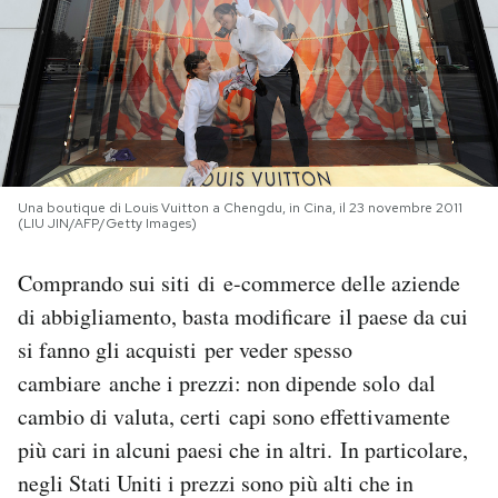
PODCAST
NEWSLETTER
I MIEI PREFERITI
Una boutique di Louis Vuitton a Chengdu, in Cina, il 23 novembre 2011
(LIU JIN/AFP/Getty Images)
SHOP
Comprando sui siti di e-commerce delle aziende
di abbigliamento, basta modificare il paese da cui
CALENDARIO
si fanno gli acquisti per veder spesso
cambiare anche i prezzi: non dipende solo dal
AREA PERSONALE
cambio di valuta, certi capi sono effettivamente
più cari in alcuni paesi che in altri. In particolare,
Area Personale
negli Stati Uniti i prezzi sono più alti che in
Newsletter