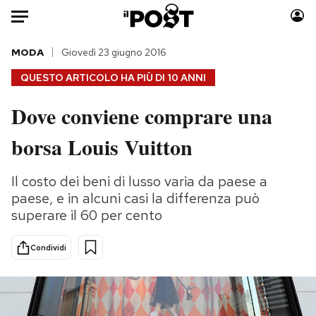
Auto
MODA
Giovedì 23 giugno 2016
QUESTO ARTICOLO HA PIÙ DI
10 ANNI
HOME
Dove conviene comprare una
Italia
Moda
borsa Louis Vuitton
Mondo
Libri
Politica
Consumismi
Il costo dei beni di lusso varia da paese a
Tecnologia
Storie/Idee
paese, e in alcuni casi la differenza può
Internet
Ok Boomer!
superare il 60 per cento
Scienza
Media
Cultura
Europa
Condividi
Economia
Altrecose
Sport
Mondiali calcio 2026