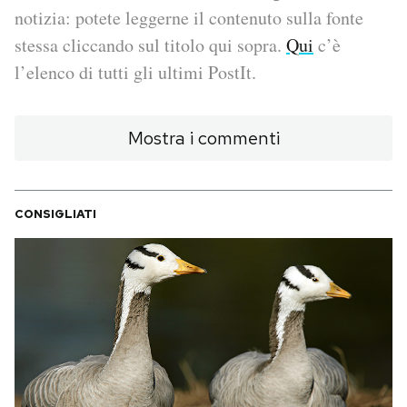
notizia: potete leggerne il contenuto sulla fonte
PODCAST
stessa cliccando sul titolo qui sopra.
Qui
c’è
l’elenco di tutti gli ultimi PostIt.
NEWSLETTER
Mostra i commenti
I MIEI PREFERITI
CONSIGLIATI
SHOP
CALENDARIO
AREA PERSONALE
Area Personale
Newsletter