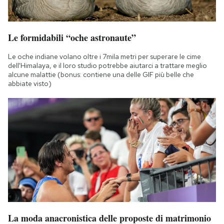
Notifiche mobile
Regala il Post
Hai bisogno di aiuto?
Le formidabili “oche astronaute”
Esci
Le oche indiane volano oltre i 7mila metri per superare le cime
dell'Himalaya, e il loro studio potrebbe aiutarci a trattare meglio
alcune malattie (bonus: contiene una delle GIF più belle che
abbiate visto)
La moda anacronistica delle proposte di matrimonio