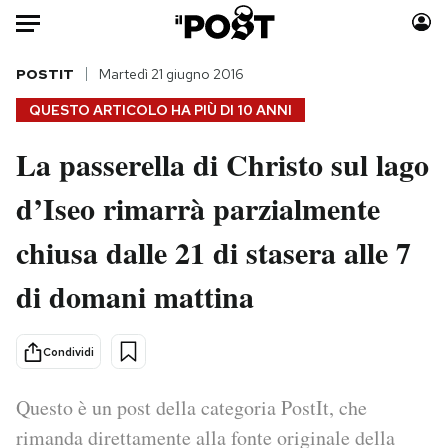
Auto
POSTIT
Martedì 21 giugno 2016
QUESTO ARTICOLO HA PIÙ DI
10 ANNI
HOME
La passerella di Christo sul lago
Italia
Moda
d’Iseo rimarrà parzialmente
Mondo
Libri
Politica
Consumismi
chiusa dalle 21 di stasera alle 7
Tecnologia
Storie/Idee
Internet
Ok Boomer!
di domani mattina
Scienza
Media
Cultura
Europa
Condividi
Economia
Altrecose
Sport
Mondiali calcio 2026
Questo è un post della categoria PostIt, che
rimanda direttamente alla fonte originale della