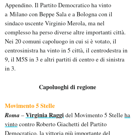
Appendino. Il Partito Democratico ha vinto
Notifiche mobile
Regala il Post
a Milano con Beppe Sala e a Bologna con il
Hai bisogno di aiuto?
sindaco uscente Virginio Merola, ma nel
Esci
complesso ha perso diverse altre importanti città.
Nei 20 comuni capoluogo in cui si è votato, il
centrosinistra ha vinto in 5 città, il centrodestra in
9, il M5S in 3 e altri partiti di centro e di sinistra
in 3.
Capoluoghi di regione
Movimento 5 Stelle
Roma
Virginia Raggi
–
del Movimento 5 Stelle
ha
vinto
contro Roberto Giachetti del Partito
Democratico, la vittoria più importante del