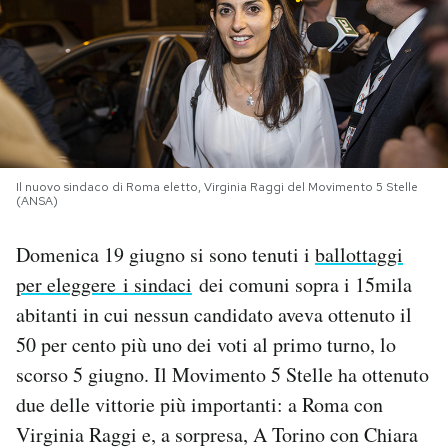
PODCAST
NEWSLETTER
I MIEI PREFERITI
Il nuovo sindaco di Roma eletto, Virginia Raggi del Movimento 5 Stelle
(ANSA)
SHOP
Domenica 19 giugno si sono tenuti i
ballottaggi
per eleggere i sindaci
dei comuni sopra i 15mila
CALENDARIO
abitanti in cui nessun candidato aveva ottenuto il
50 per cento più uno dei voti al primo turno, lo
AREA PERSONALE
scorso 5 giugno. Il Movimento 5 Stelle ha ottenuto
due delle vittorie più importanti: a Roma con
Area Personale
Virginia Raggi e, a sorpresa, A Torino con Chiara
Newsletter