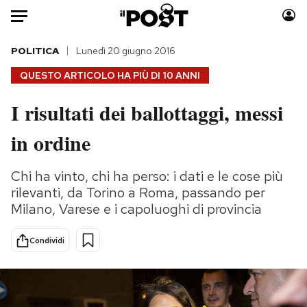
Auto
POLITICA
Lunedì 20 giugno 2016
QUESTO ARTICOLO HA PIÙ DI
10 ANNI
HOME
I risultati dei ballottaggi, messi
Italia
Moda
in ordine
Mondo
Libri
Politica
Consumismi
Chi ha vinto, chi ha perso: i dati e le cose più
Tecnologia
Storie/Idee
rilevanti, da Torino a Roma, passando per
Internet
Ok Boomer!
Milano, Varese e i capoluoghi di provincia
Scienza
Media
Cultura
Europa
Condividi
Economia
Altrecose
Sport
Mondiali calcio 2026