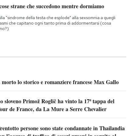
 cose strane che succedono mentre dormiamo
lla "sindrome della testa che esplode" alla sexsomnia a quegli
asmi che capitano ogni tanto prima di addormentarsi (cosa
no?)
 morto lo storico e romanziere francese Max Gallo
o sloveno Primož Roglič ha vinto la 17ª tappa del
our de France, da La Mure a Serre Chevalier
rentotto persone sono state condannate in Thailandia
on l’accusa di traffico di esseri umani in seguito al