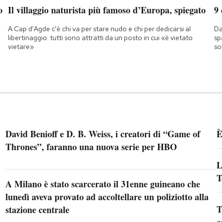
o
Il villaggio naturista più famoso d’Europa, spiegato
9
A Cap d'Agde c'è chi va per stare nudo e chi per dedicarsi al
Da
libertinaggio: tutti sono attratti da un posto in cui «è vietato
sp
vietare»
so
David Benioff e D. B. Weiss, i creatori di “Game of
È
Thrones”, faranno una nuova serie per HBO
L
T
A Milano è stato scarcerato il 31enne guineano che
lunedì aveva provato ad accoltellare un poliziotto alla
T
stazione centrale
c