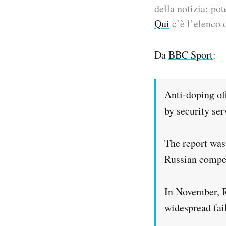
della notizia: pot
PODCAST
Qui
c’è l’elenco d
Da
BBC Sport
:
NEWSLETTER
I MIEI PREFERITI
Anti-doping off
by security se
SHOP
The report was
CALENDARIO
Russian compet
AREA PERSONALE
In November, R
widespread fail
Area Personale
Newsletter