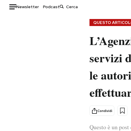
Newsletter
Podcast
Auto
QUESTO ARTICOLO
L’Agenzi
HOME
Italia
Moda
servizi 
Mondo
Libri
Politica
Consumismi
le autor
Tecnologia
Storie/Idee
Internet
Ok Boomer!
effettuar
Scienza
Media
Cultura
Europa
Economia
Altrecose
Condividi
Sport
Mondiali calcio 2026
Questo è un post 