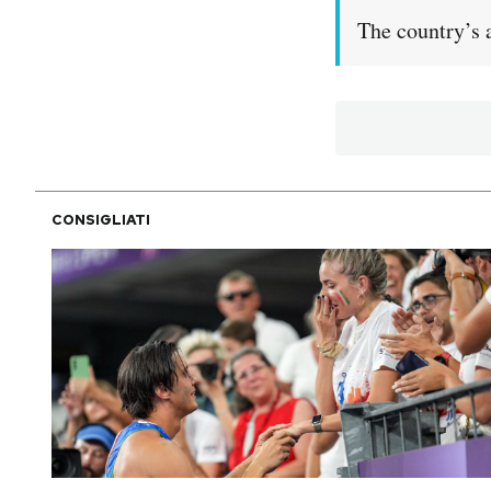
Notifiche mobile
The country’s 
Regala il Post
Hai bisogno di aiuto?
Esci
CONSIGLIATI