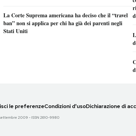
r
La Corte Suprema americana ha deciso che il “travel
d
ban” non si applica per chi ha già dei parenti negli
Stati Uniti
L
d
C
d
sci le preferenze
Condizioni d'uso
Dichiarazione di acc
 28 settembre 2009 - ISSN 2610-9980