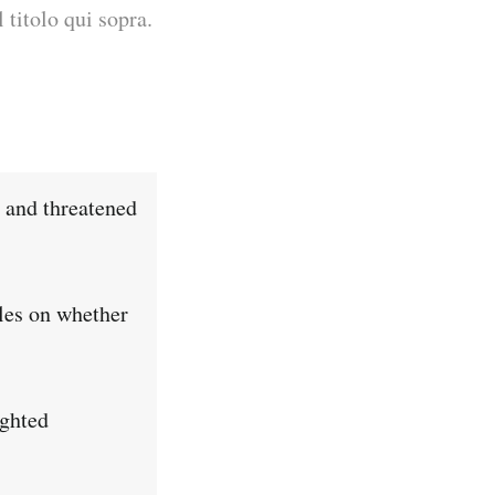
 titolo qui sopra.
s and threatened
ules on whether
ighted