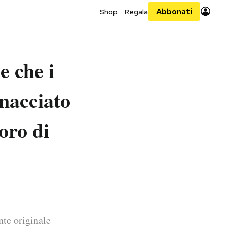
Abbonati
Shop
Regala
e che i
inacciato
oro di
nte originale