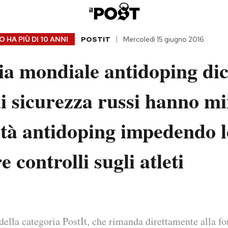
 HA PIÙ DI
10 ANNI
POSTIT
Mercoledì 15 giugno 2016
a mondiale antidoping dic
di sicurezza russi hanno m
ità antidoping impedendo l
e controlli sugli atleti
della categoria PostIt, che rimanda direttamente alla fo