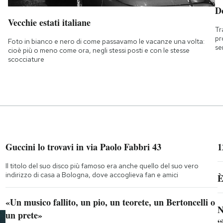
D
Vecchie estati italiane
Tr
pr
Foto in bianco e nero di come passavamo le vacanze una volta:
se
cioè più o meno come ora, negli stessi posti e con le stesse
scocciature
Guccini lo trovavi in via Paolo Fabbri 43
1
Il titolo del suo disco più famoso era anche quello del suo vero
indirizzo di casa a Bologna, dove accoglieva fan e amici
È
«Un musico fallito, un pio, un teorete, un Bertoncelli o
N
un prete»
“