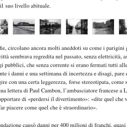
l suo livello abituale.
afie, circolano ancora molti aneddoti su come i parigini
ittà sembrava regredita nel passato, senza elettricità, a
i pubblici, che senza corrente si erano fermati tutti all
te i danni e una settimana di incertezza e disagi, pare 
ire con una certa leggerezza, forse stereotipata, come si
 una lettera di Paul Cambon, l’ambasciatore francese a 
pportare di «perdersi il divertimento»: «dite quel che v
far piacere come quel che è straordinario».
ondazione causò danni per 400 milioni di franchi, quasi