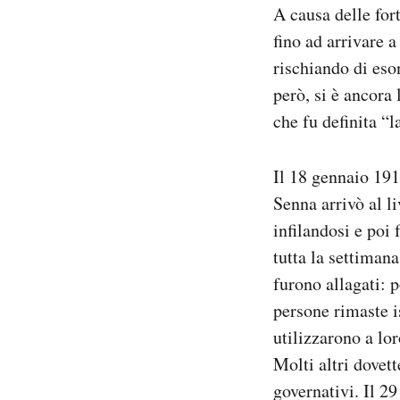
A causa delle fort
Notifiche mobile
fino ad arrivare 
Regala il Post
Hai bisogno di aiuto?
rischiando di eso
Esci
però, si è ancora 
che fu definita “l
Il 18 gennaio 19
Senna arrivò al l
infilandosi e poi 
tutta la settiman
furono allagati: p
persone rimaste is
utilizzarono a lor
Molti altri dovett
governativi. Il 29