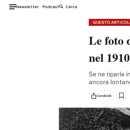
Newsletter
Podcast
Auto
QUESTO ARTICOLO
Le foto 
HOME
Italia
Moda
nel 1910
Mondo
Libri
Politica
Consumismi
Se ne riparla in
Tecnologia
Storie/Idee
ancora lontano
Internet
Ok Boomer!
Scienza
Media
Condividi
Cultura
Europa
Economia
Altrecose
Sport
Mondiali calcio 2026