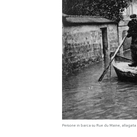
PODCAST
NEWSLETTER
I MIEI PREFERITI
SHOP
CALENDARIO
AREA PERSONALE
Persone in barca su Rue du Maine, allagata
Area Personale
Newsletter