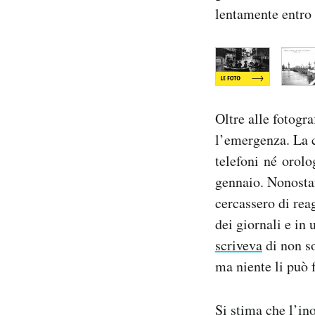
lentamente entro i
Oltre alle fotogr
l’emergenza. La c
telefoni né orolog
gennaio. Nonostan
cercassero di reag
dei giornali e in
scriveva
di non so
ma niente li può 
Si stima che l’in