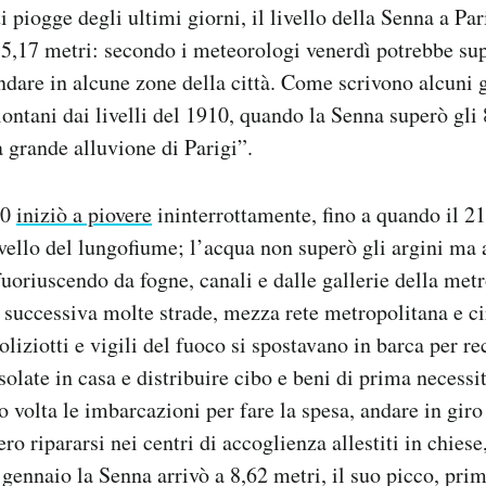
i piogge degli ultimi giorni, il livello della Senna a Pa
a 5,17 metri: secondo i meteorologi venerdì potrebbe sup
ndare in alcune zone della città. Come scrivono alcuni g
lontani dai livelli del 1910, quando la Senna superò gli 
a grande alluvione di Parigi”.
10
iniziò a piovere
ininterrottamente, fino a quando il 21
ivello del lungofiume; l’acqua non superò gli argini ma a
fuoriuscendo da fogne, canali e dalle gallerie della met
a successiva molte strade, mezza rete metropolitana e ci
oliziotti e vigili del fuoco si spostavano in barca per re
olate in casa e distribuire cibo e beni di prima necessi
o volta le imbarcazioni per fare la spesa, andare in giro
ero ripararsi nei centri di accoglienza allestiti in chiese
 gennaio la Senna arrivò a 8,62 metri, il suo picco, prim