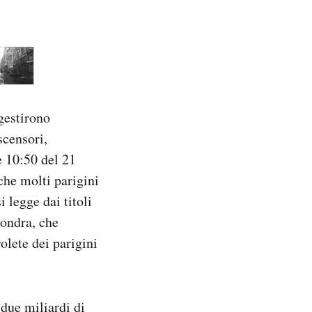
 gestirono
scensori,
e 10:50 del 21
che molti parigini
 legge dai titoli
Londra, che
olete dei parigini
 due miliardi di