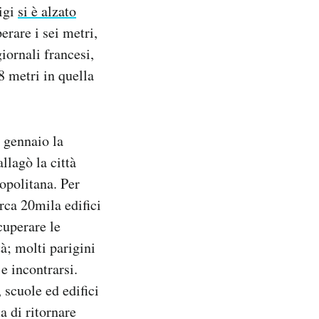
rigi
si è alzato
erare i sei metri,
iornali francesi,
8 metri in quella
 gennaio la
llagò la città
ropolitana. Per
rca 20mila edifici
cuperare le
tà; molti parigini
 e incontrarsi.
, scuole ed edifici
a di ritornare