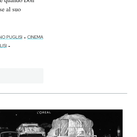
se al suo
-
INO PUGLISI
CINEMA
-
ISI