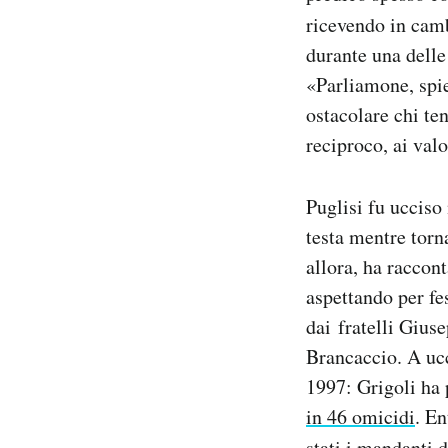
ricevendo in cam
durante una delle
«Parliamone, spie
ostacolare chi ten
reciproco, ai valo
Puglisi fu ucciso
testa mentre torn
allora, ha raccon
aspettando per fe
dai fratelli Gius
Brancaccio. A ucc
1997: Grigoli ha 
in 46 omicidi
. En
stati i mandanti 