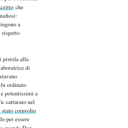
scritto
che
mafiosi:
pingono a
l rispetto
 pistola alla
laboratrice di
 stavano
 fu ordinato
 e potentissimi a
u catturato nel
 stato coinvolto
lo per essere
che quando Don