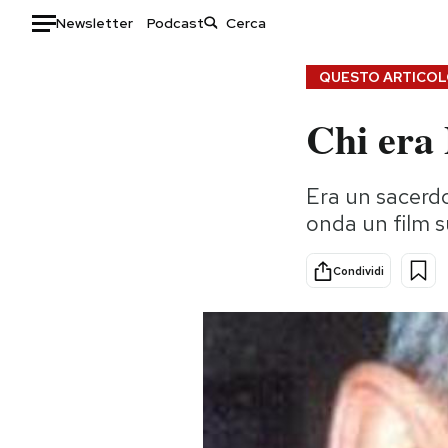
Newsletter
Podcast
Auto
QUESTO ARTICOLO
Chi era 
HOME
Italia
Moda
Era un sacerdot
Mondo
Libri
onda un film su
Politica
Consumismi
Tecnologia
Storie/Idee
Condividi
Internet
Ok Boomer!
Scienza
Media
Cultura
Europa
Economia
Altrecose
Sport
Mondiali calcio 2026