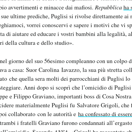
bio avvertimenti e minacce dai mafiosi.
Repubblica
ha 
 sue ultime prediche, Puglisi si rivolse direttamente ai 
ghiamoci, vorrei conoscervi e sapere i motivi che vi s
ta di aiutare ed educare i vostri bambini alla legalità, a
ri della cultura e dello studio».
 nel giorno del suo 56esimo compleanno con un colpo di
ava a casa: Suor Carolina Iavazzo, la sua più stretta col
tato che quella sera molti dei parrocchiani di Puglisi lo
steggiare. Anni dopo si scoprì che l’omicidio di Puglisi
eppe e Filippo Graviano, importanti boss di Cosa Nostra
idere materialmente Puglisi fu Salvatore Grigoli, che f
poi collaborato con le autorità e
ha confessato di essere
trambi i fratelli Graviano furono condannati all’ergasto
dell’omicidio.
Secondo
ANSA
, «Grigoli ha raccontato 