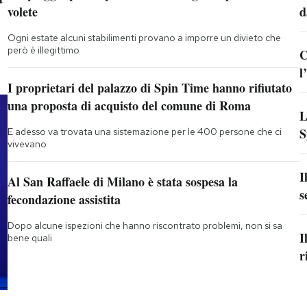
volete
d
Ogni estate alcuni stabilimenti provano a imporre un divieto che
però è illegittimo
C
l
I proprietari del palazzo di Spin Time hanno rifiutato
una proposta di acquisto del comune di Roma
L
S
E adesso va trovata una sistemazione per le 400 persone che ci
vivevano
I
Al San Raffaele di Milano è stata sospesa la
s
fecondazione assistita
Dopo alcune ispezioni che hanno riscontrato problemi, non si sa
I
bene quali
r