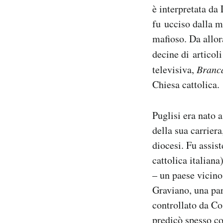
è interpretata da
Notifiche mobile
Regala il Post
fu ucciso dalla m
Hai bisogno di aiuto?
mafioso. Da allor
Esci
decine di articoli
televisiva,
Branc
Chiesa cattolica.
Puglisi era nato 
della sua carrier
diocesi. Fu assis
cattolica italian
– un paese vicin
Graviano, una pa
controllato da Cos
predicò spesso co