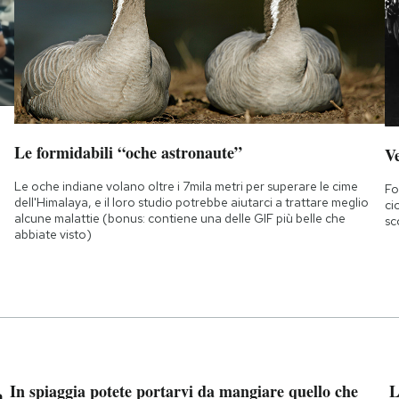
Le formidabili “oche astronaute”
Ve
Le oche indiane volano oltre i 7mila metri per superare le cime
Fo
dell'Himalaya, e il loro studio potrebbe aiutarci a trattare meglio
ci
alcune malattie (bonus: contiene una delle GIF più belle che
sc
abbiate visto)
a
In spiaggia potete portarvi da mangiare quello che
L