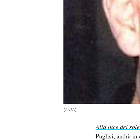
PODCAST
NEWSLETTER
I MIEI PREFERITI
SHOP
CALENDARIO
(ANSA)
AREA PERSONALE
Alla luce del sole
Area Personale
Puglisi, andrà in 
Newsletter