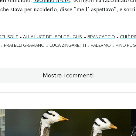
che stava per ucciderlo, disse ”me l’ aspettavo”, e sorri
-
-
-
DEL SOLE
ALLA LUCE DEL SOLE PUGLISI
BRANCACCIO
CHI È P
-
-
-
-
FRATELLI GRAVIANO
LUCA ZINGARETTI
PALERMO
PINO PUGL
Mostra i commenti