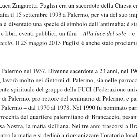
 Luca Zingaretti. Puglisi era un sacerdote della Chiesa c
afia il 15 settembre 1993 a Palermo, per via del suo im
a è diventato una specie di simbolo dell’antimafia: è st
 e libri, eventi pubblici, un film –
Alla luce del sole
– e 
accio
. Il 25 maggio 2013 Puglisi è anche stato proclama
a Palermo nel 1937. Divenne sacerdote a 23 anni, nel 19
a, lavorò molto nei dintorni di Palermo, sia nelle parroc
tente spirituale del gruppo della FUCI (Federazione univ
a) di Palermo, pro-rettore del seminario di Palermo, e p
o Palermo – dal 1970 al 1978. Nel 1990 fu nominato par
rrocchia del quartiere palermitano di Brancaccio, pesa
a Nostra, la mafia siciliana. Nei tre anni trascorsi a B
ntro la mafia e si dedicò a riorganizzare l’oratorio loca