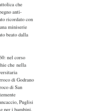
attolica che
pegno anti-
ato ricordato con
una miniserie
to beato dalla
60: nel corso
chie che nella
ersitaria
arroco di Godrano
roco di San
ntemente
rancaccio, Puglisi
le per i bambini,