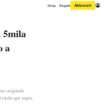
Abbonati
Shop
Regala
à 5mila
o a
nte originale
 titolo qui sopra.