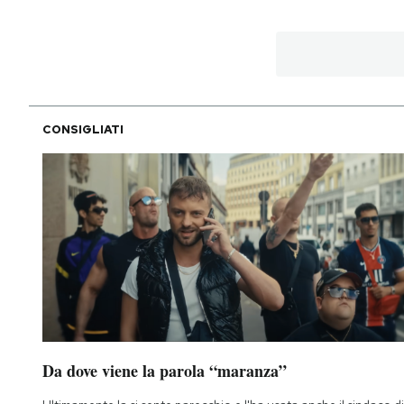
PODCAST
NEWSLETTER
CONSIGLIATI
I MIEI PREFERITI
SHOP
CALENDARIO
AREA PERSONALE
Da dove viene la parola “maranza”
Area Personale
Newsletter