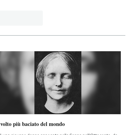
 volto più baciato del mondo