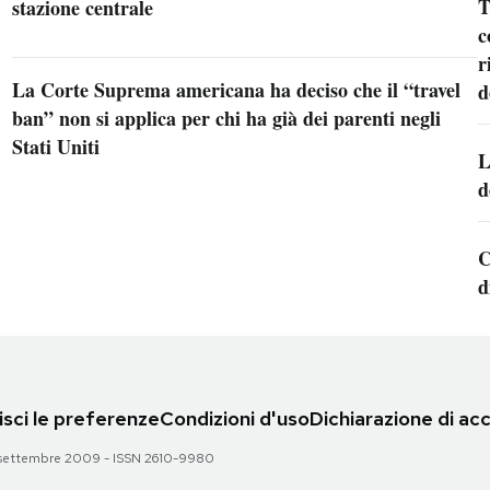
T
stazione centrale
c
r
La Corte Suprema americana ha deciso che il “travel
d
ban” non si applica per chi ha già dei parenti negli
Stati Uniti
L
d
C
d
sci le preferenze
Condizioni d'uso
Dichiarazione di acc
 28 settembre 2009 - ISSN 2610-9980