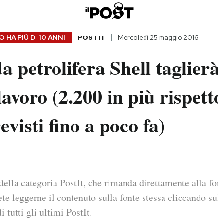
 HA PIÙ DI
10 ANNI
POSTIT
Mercoledì 25 maggio 2016
a petrolifera Shell taglier
lavoro (2.200 in più rispett
evisti fino a poco fa)
della categoria PostIt, che rimanda direttamente alla fo
ete leggerne il contenuto sulla fonte stessa cliccando sul
i tutti gli ultimi PostIt.