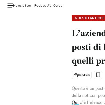
Newsletter
Podcast
Auto
QUESTO ARTICOLO
L’aziend
HOME
Italia
Moda
posti di 
Mondo
Libri
Politica
Consumismi
quelli pr
Tecnologia
Storie/Idee
Internet
Ok Boomer!
Scienza
Media
Condividi
Cultura
Europa
Economia
Altrecose
Questo è un post 
Sport
Mondiali calcio 2026
della notizia: pot
Qui
c’è l’elenco d