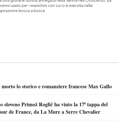
di una giovane donna annegata nella Senna nell'Ottocento, da
cenni usato per i manichini con cui ci si esercita nella
spirazione bocca a bocca
 morto lo storico e romanziere francese Max Gallo
o sloveno Primož Roglič ha vinto la 17ª tappa del
our de France, da La Mure a Serre Chevalier