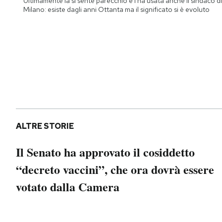
Ultimamente la si sente parecchio e l'ha usata anche il sindaco di
Notifiche mobile
Milano: esiste dagli anni Ottanta ma il significato si è evoluto
Regala il Post
Hai bisogno di aiuto?
Esci
ALTRE STORIE
Il Senato ha approvato il cosiddetto
“decreto vaccini”, che ora dovrà essere
votato dalla Camera