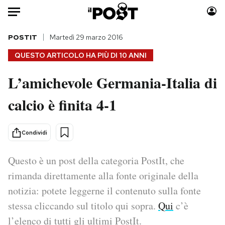
Auto
POSTIT
Martedì 29 marzo 2016
QUESTO ARTICOLO HA PIÙ DI
10 ANNI
HOME
L’amichevole Germania-Italia di
Italia
Moda
calcio è finita 4-1
Mondo
Libri
Politica
Consumismi
Tecnologia
Storie/Idee
Condividi
Internet
Ok Boomer!
Scienza
Media
Questo è un post della categoria PostIt, che
Cultura
Europa
rimanda direttamente alla fonte originale della
Economia
Altrecose
notizia: potete leggerne il contenuto sulla fonte
Sport
Mondiali calcio 2026
stessa cliccando sul titolo qui sopra.
Qui
c’è
l’elenco di tutti gli ultimi PostIt.