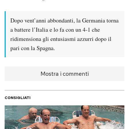
PODCAST
Dopo vent’anni abbondanti, la Germania torna
a battere l’Italia e lo fa con un 4-1 che
NEWSLETTER
ridimensiona gli entusiasmi azzurri dopo il
pari con la Spagna.
I MIEI PREFERITI
SHOP
Mostra i commenti
CALENDARIO
CONSIGLIATI
AREA PERSONALE
Area Personale
Newsletter