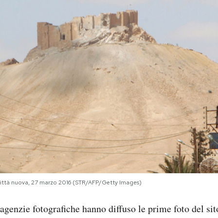
 città nuova, 27 marzo 2016 (STR/AFP/Getty Images)
e agenzie fotografiche hanno diffuso le prime foto del si