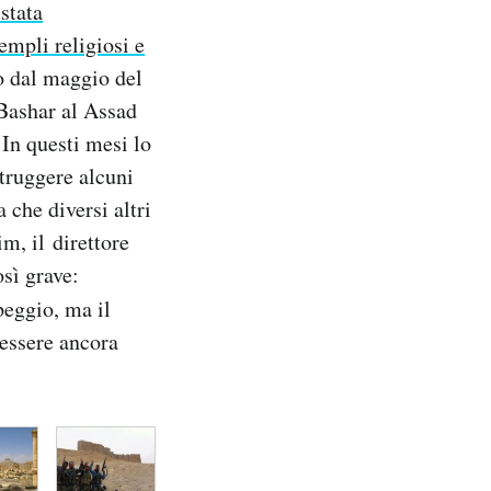
istata
empli religiosi e
co dal maggio del
 Bashar al Assad
In questi mesi lo
struggere alcuni
 che diversi altri
, il direttore
osì grave:
peggio, ma il
essere ancora