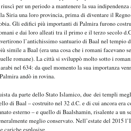
à riuscì per un periodo a mantenere la sua indipendenza
la Siria una loro provincia, prima di diventare il Regn
bia. Gli edifici più importanti di Palmira furono costru
mani e dai loro alleati tra il primo e il terzo secolo d.C.
vertirono l’antichissimo santuario di Baal nel tempio d
iù simile a Baal (era una cosa che i romani facevano s
 quelle romane). La città si sviluppò molto sotto i roman
i arabi nel 634: da quel momento la sua importanza ven
Palmira andò in rovina.
ista da parte dello Stato Islamico, due dei templi megl
llo di Baal – costruito nel 32 d.C. e di cui ancora era c
nnato esterno – e quello di Baalshamin, risalente a un se
neralmente meglio conservato. Nell’estate del 2015 l’I
e cariche esplosive.