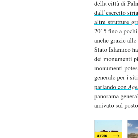
della città di Pal
Notifiche mobile
dall’esercito siri
Regala il Post
altre strutture g
Hai bisogno di aiuto?
Esci
2015 fino a pochi
anche grazie alle
Stato Islamico ha
dei monumenti più
monumenti potess
generale per i sit
parlando con
Age
panorama general
arrivato sul posto