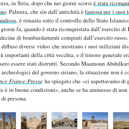
mira, in Siria, dopo che nei giorni scorsi
è stata riconqu
ano
. Palmira, che sin dall’antichità è
famosa per i suoi t
randiose
, è rimasta sotto il controllo dello Stato Islami
 giorni fa, quando è stata riconquistata dall’esercito di
 decine di bombardamenti compiuti dall’esercito russo. 
 diffuso diversi video che mostrano i suoi miliziani di
 importanti della città vecchia, e il timore generale era
ero essere stati distrutti. Secondo Maamoun Abdulkarim
i archeologici del governo siriano, la situazione non è c
nce France-Presse
ha spiegato che «ci aspettavamo di 
e è in buone condizioni», anche se ha ammesso di non 
 di persona.