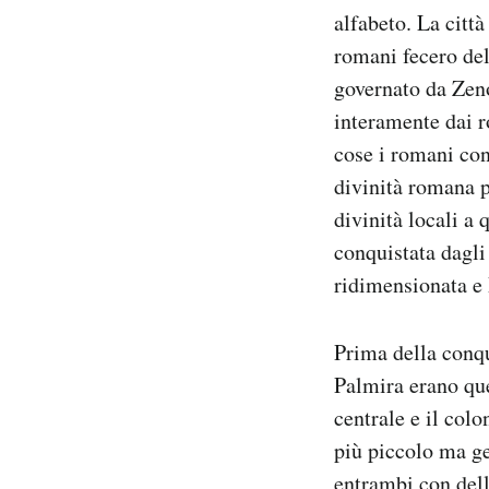
alfabeto. La citt
romani fecero del
governato da Zeno
interamente dai ro
cose i romani con
divinità romana p
divinità locali a
conquistata dagl
ridimensionata e 
Prima della conqu
Palmira erano que
centrale e il colo
più piccolo ma ge
entrambi con dell