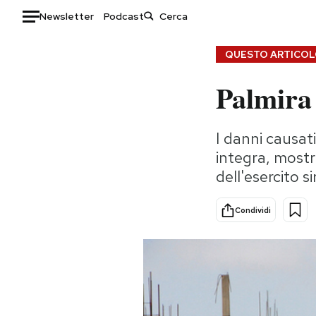
Newsletter
Podcast
Auto
QUESTO ARTICOLO
Palmira
HOME
Italia
Moda
I danni causat
Mondo
Libri
integra, mostr
Politica
Consumismi
dell'esercito s
Tecnologia
Storie/Idee
Internet
Ok Boomer!
Condividi
Scienza
Media
Cultura
Europa
Economia
Altrecose
Sport
Mondiali calcio 2026