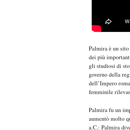
Palmira è un sit
dei più important
gli studiosi di st
governo della regi
dell’Impero roman
femminile rilevan
Palmira fu un imp
aumentò molto qua
a.C.: Palmira div