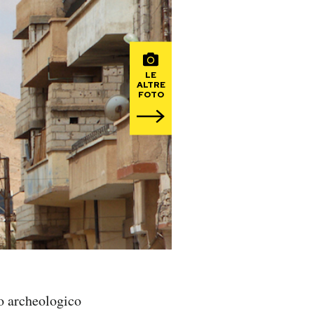
LE
ALTRE
FOTO
to archeologico