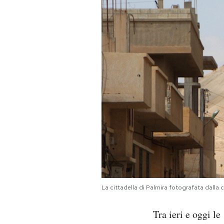
PODCAST
NEWSLETTER
I MIEI PREFERITI
SHOP
CALENDARIO
AREA PERSONALE
La cittadella di Palmira fotografata dalla
Area Personale
Tra ieri e oggi l
Newsletter