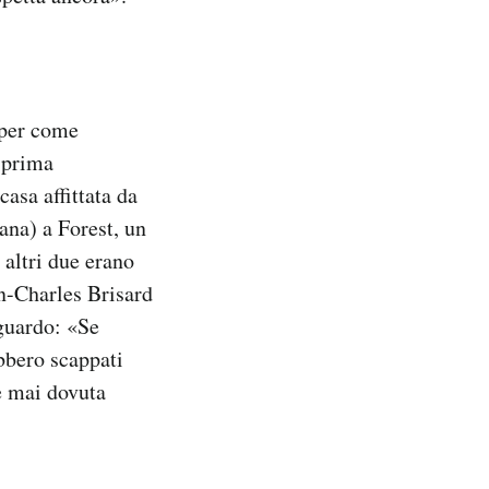
 per come
i prima
casa affittata da
tana) a Forest, un
 altri due erano
an-Charles Brisard
iguardo: «Se
ebbero scappati
e mai dovuta