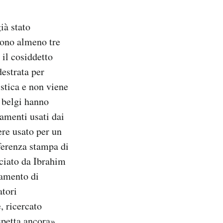
ià stato
sono almeno tre
 il cosiddetto
destrata per
stica e non viene
i belgi hanno
amenti usati dai
ere usato per un
nferenza stampa di
sciato da Ibrahim
tamento di
atori
, ricercato
spetta ancora».