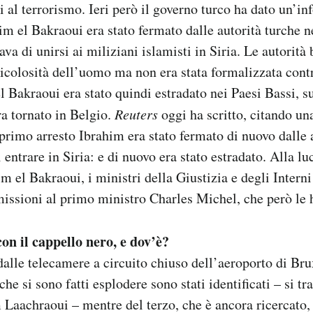
ti al terrorismo. Ieri però il governo turco ha dato un’i
im el Bakraoui era stato fermato dalle autorità turche n
a di unirsi ai miliziani islamisti in Siria. Le autorità
ricolosità dell’uomo ma non era stata formalizzata contr
l Bakraoui era stato quindi estradato nei Paesi Bassi, su
a tornato in Belgio.
Reuters
oggi ha scritto, citando un
primo arresto Ibrahim era stato fermato di nuovo dalle 
entrare in Siria: e di nuovo era stato estradato. Alla lu
im el Bakraoui, i ministri della Giustizia e degli Intern
missioni al primo ministro Charles Michel, che però le h
on il cappello nero, e dov’è?
dalle telecamere a circuito chiuso dell’aeroporto di Bru
che si sono fatti esplodere sono stati identificati – si tr
Laachraoui – mentre del terzo, che è ancora ricercato,