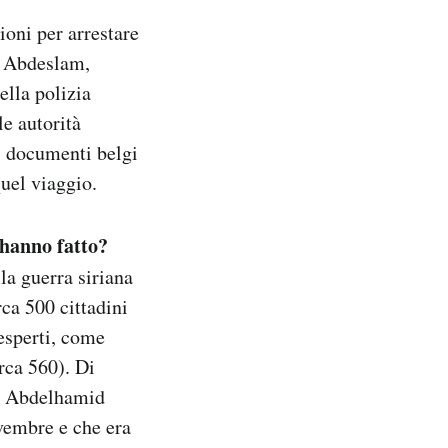
ioni per arrestare
o Abdeslam,
ella polizia
le autorità
ei documenti belgi
quel viaggio.
 hanno fatto?
la guerra siriana
rca 500 cittadini
 esperti, come
irca 560). Di
io Abdelhamid
vembre e che era