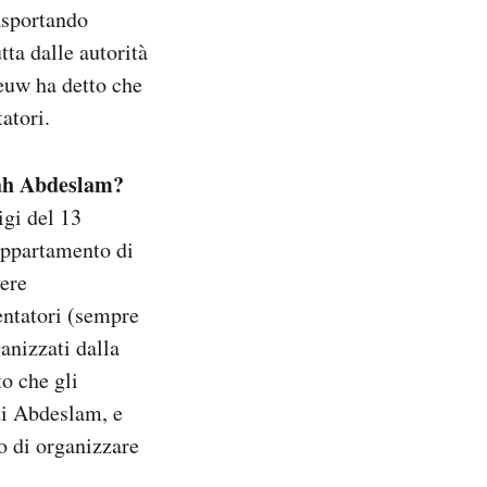
rasportando
tta dalle autorità
euw ha detto che
tatori.
alah Abdeslam?
igi del 13
 appartamento di
vere
tentatori (sempre
ganizzati dalla
to che gli
 di Abdeslam, e
o di organizzare