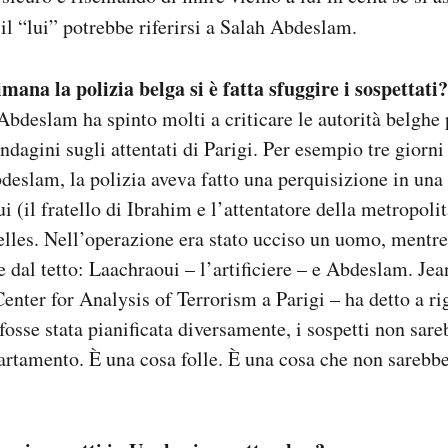
 il “lui” potrebbe riferirsi a Salah Abdeslam.
imana la polizia belga si è fatta sfuggire i sospettati?
Abdeslam ha spinto molti a criticare le autorità belghe
ndagini sugli attentati di Parigi. Per esempio tre giorn
deslam, la polizia aveva fatto una perquisizione in una 
 (il fratello di Ibrahim e l’attentatore della metropoli
elles. Nell’operazione era stato ucciso un uomo, mentre
re dal tetto: Laachraoui – l’artificiere – e Abdeslam. Je
Center for Analysis of Terrorism a Parigi – ha detto a r
fosse stata pianificata diversamente, i sospetti non sar
partamento. È una cosa folle. È una cosa che non sarebb