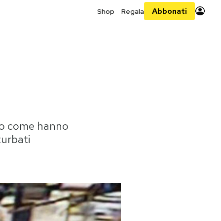
Abbonati
Shop
Regala
o, o come hanno
turbati