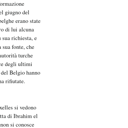
nformazione
el giugno del
 belghe erano state
o di lui alcuna
 sua richiesta, e
a sua fonte, che
autorità turche
ce degli ultimi
i del Belgio hanno
a rifiutate.
xelles si vedono
atta di Ibrahim el
 non si conosce