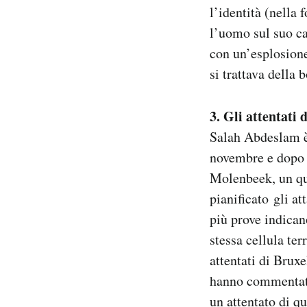
l’identità (nella
l’uomo sul suo car
con un’esplosione
si trattava della 
3. Gli attentati
Salah Abdeslam è 
novembre e dopo m
Molenbeek, un qua
pianificato gli a
più prove indicano
stessa cellula ter
attentati di Bruxe
hanno commentato 
un attentato di q