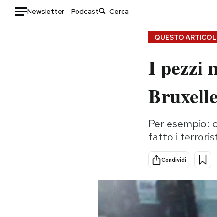
Newsletter
Podcast
Auto
QUESTO ARTICOLO
I pezzi 
HOME
Italia
Moda
Bruxell
Mondo
Libri
Politica
Consumismi
Per esempio: c
Tecnologia
Storie/Idee
fatto i terror
Internet
Ok Boomer!
Scienza
Media
Condividi
Cultura
Europa
Economia
Altrecose
Sport
Mondiali calcio 2026