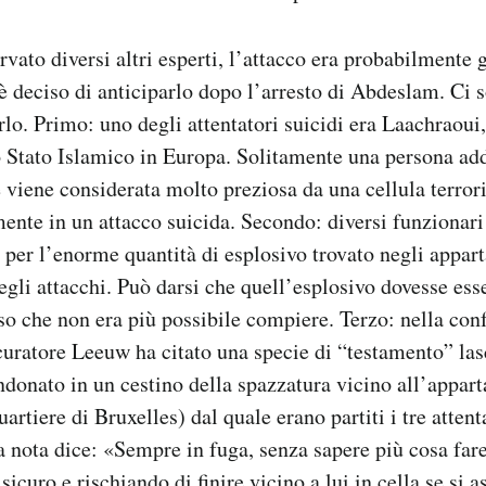
ato diversi altri esperti, l’attacco era probabilmente g
 è deciso di anticiparlo dopo l’arresto di Abdeslam. Ci 
rlo. Primo: uno degli attentatori suicidi era Laachraoui,
lo Stato Islamico in Europa. Solitamente una persona ad
viene considerata molto preziosa da una cellula terrori
mente in un attacco suicida. Secondo: diversi funzionar
 per l’enorme quantità di esplosivo trovato negli appart
degli attacchi. Può darsi che quell’esplosivo dovesse ess
eso che non era più possibile compiere. Terzo: nella co
curatore Leeuw ha citato una specie di “testamento” la
donato in un cestino della spazzatura vicino all’appar
rtiere di Bruxelles) dal quale erano partiti i tre attent
a nota dice: «Sempre in fuga, senza sapere più cosa fare
icuro e rischiando di finire vicino a lui in cella se si a