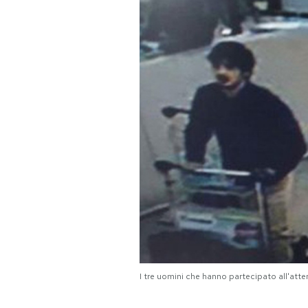
PODCAST
NEWSLETTER
I MIEI PREFERITI
SHOP
CALENDARIO
AREA PERSONALE
I tre uomini che hanno partecipato all'atte
Area Personale
Newsletter