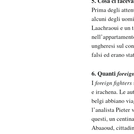
5. Cosa ci facev
Prima degli attent
alcuni degli uomi
Laachraoui e un t
nell’appartamento
ungheresi sul con
falsi ed erano sta
6. Quanti
foreign
I
foreign fighters
e irachena. Le au
belgi abbiano via
l’analista Pieter 
questi, un centin
Abaaoud, cittadin