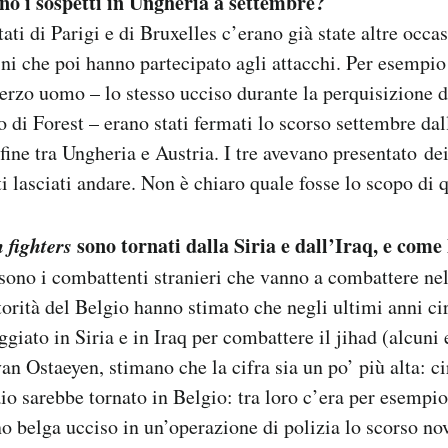
ano i sospetti in Ungheria a settembre?
ati di Parigi e di Bruxelles c’erano già state altre occas
ni che poi hanno partecipato agli attacchi. Per esempi
erzo uomo – lo stesso ucciso durante la perquisizione d
 di Forest – erano stati fermati lo scorso settembre dal
fine tra Ungheria e Austria. I tre avevano presentato d
ti lasciati andare. Non è chiaro quale fosse lo scopo di 
 fighters
sono tornati dalla Siria e dall’Iraq, e come
sono i combattenti stranieri che vanno a combattere nel
torità del Belgio hanno stimato che negli ultimi anni ci
ggiato in Siria e in Iraq per combattere il jihad (alcuni
van Ostaeyen, stimano che la cifra sia un po’ più alta: c
aio sarebbe tornato in Belgio: tra loro c’era per esemp
o belga ucciso in un’operazione di polizia lo scorso no