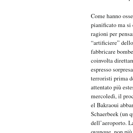
Come hanno osserv
pianificato ma si
ragioni per pensa
“artificiere” del
fabbricare bombe 
coinvolta diretta
espresso sorpresa
terroristi prima 
attentato più est
mercoledì, il pro
el Bakraoui abban
Schaerbeek (un qua
dell’aeroporto. L
ovunque, non più s