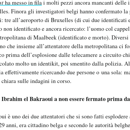
st
ha messo in fila
i molti pezzi ancora mancanti delle i
elles. Finora gli investigatori belgi hanno confermato la
i: tre all’aeroporto di Bruxelles (di cui due identificati
no non identificato e ancora ricercato: l’uomo col cappel
tropolitana di Maalbeek (identificato e morto). Diversi 
no che insieme all’attentatore della metropolitana ci fo
o prima dell’esplosione dalle telecamere a circuito ch
rcolato molto un identikit, poi smentito dalla polizia. 
stia effettivamente ricercando due persone o una sola: m
 chiara sulle indagini in corso.
 Ibrahim el Bakraoui a non essere fermato prima dai
ui è uno dei due attentatori che si sono fatti esplodere 
29 anni, era cittadino belga e secondo le autorità belghe