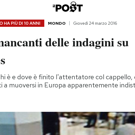
 HA PIÙ DI
10 ANNI
MONDO
Giovedì 24 marzo 2016
mancanti delle indagini su
es
hi è e dove è finito l'attentatore col cappell
isti a muoversi in Europa apparentemente indis