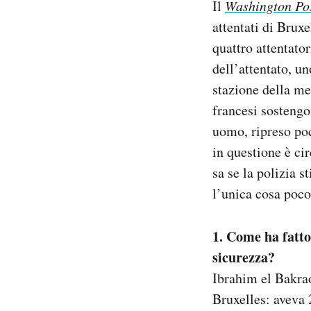
Il
Washington Po
Notifiche mobile
attentati di Brux
Regala il Post
quattro attentator
Hai bisogno di aiuto?
Esci
dell’attentato, u
stazione della me
francesi sostengo
uomo, ripreso poc
in questione è ci
sa se la polizia 
l’unica cosa poco
1. Come ha fatto
sicurezza?
Ibrahim el Bakrao
Bruxelles: aveva 