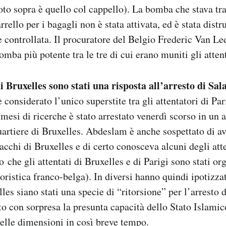
 foto sopra è quello col cappello). La bomba che stava t
rello per i bagagli non è stata attivata, ed è stata distru
 controllata. Il procuratore del Belgio Frederic Van Le
bomba più potente tra le tre di cui erano muniti gli atten
 di Bruxelles sono stati una risposta all’arresto di S
considerato l’unico superstite tra gli attentatori di Par
esi di ricerche è stato arrestato venerdì scorso in un
rtiere di Bruxelles. Abdeslam è anche sospettato di a
ttacchi di Bruxelles e di certo conosceva alcuni degli at
 che gli attentati di Bruxelles e di Parigi sono stati or
roristica franco-belga). In diversi hanno quindi ipotizza
lles siano stati una specie di “ritorsione” per l’arresto
con sorpresa la presunta capacità dello Stato Islamic
uelle dimensioni in così breve tempo.