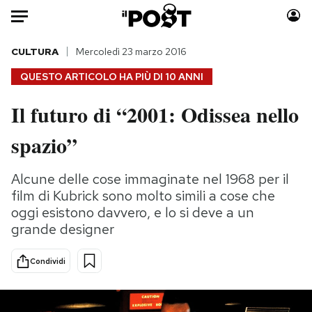
Auto
CULTURA
Mercoledì 23 marzo 2016
QUESTO ARTICOLO HA PIÙ DI
10 ANNI
HOME
Il futuro di “2001: Odissea nello
Italia
Moda
spazio”
Mondo
Libri
Politica
Consumismi
Alcune delle cose immaginate nel 1968 per il
Tecnologia
Storie/Idee
film di Kubrick sono molto simili a cose che
Internet
Ok Boomer!
oggi esistono davvero, e lo si deve a un
Scienza
Media
grande designer
Cultura
Europa
Economia
Altrecose
Condividi
Sport
Mondiali calcio 2026