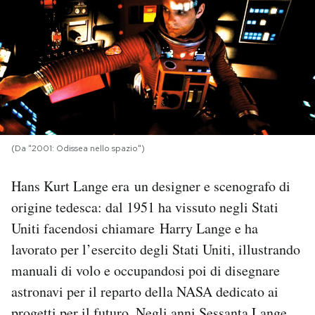
PODCAST
NEWSLETTER
I MIEI PREFERITI
(Da "2001: Odissea nello spazio")
SHOP
Hans Kurt Lange era un designer e scenografo di
origine tedesca: dal 1951 ha vissuto negli Stati
CALENDARIO
Uniti facendosi chiamare Harry Lange e ha
lavorato per l’esercito degli Stati Uniti, illustrando
AREA PERSONALE
manuali di volo e occupandosi poi di disegnare
astronavi per il reparto della NASA dedicato ai
Area Personale
Newsletter
progetti per il futuro. Negli anni Sessanta Lange