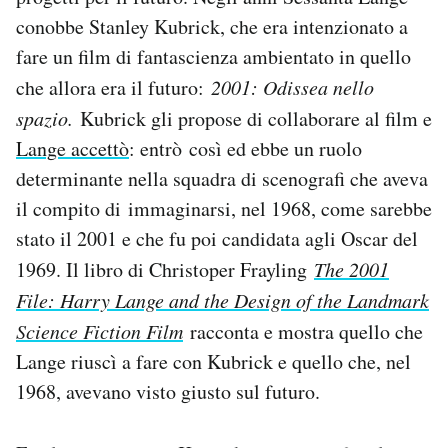
Notifiche mobile
conobbe Stanley Kubrick, che era intenzionato a
Regala il Post
fare un film di fantascienza ambientato in quello
Hai bisogno di aiuto?
che allora era il futuro:
2001: Odissea nello
Esci
spazio.
Kubrick gli propose di collaborare al film e
Lange accettò
: entrò così ed ebbe un ruolo
determinante nella squadra di scenografi che aveva
il compito di immaginarsi, nel 1968, come sarebbe
stato il 2001 e che fu poi candidata agli Oscar del
1969. Il libro di Christoper Frayling
The 2001
File: Harry Lange and the Design of the Landmark
Science Fiction Film
racconta e mostra quello che
Lange riuscì a fare con Kubrick e quello che, nel
1968, avevano visto giusto sul futuro.