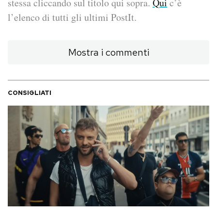
stessa cliccando sul titolo qui sopra.
Qui
c’è
l’elenco di tutti gli ultimi PostIt.
PODCAST
Mostra i commenti
NEWSLETTER
I MIEI PREFERITI
CONSIGLIATI
SHOP
CALENDARIO
AREA PERSONALE
Area Personale
Newsletter