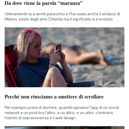
Da dove viene la parola “maranza”
Notifiche mobile
Regala il Post
Ultimamente la si sente parecchio e l'ha usata anche il sindaco di
Milano: esiste dagli anni Ottanta ma il significato si è evoluto
Hai bisogno di aiuto?
Esci
Perché non riusciamo a smettere di scrollare
Per esempio prima di dormire, quando apriamo l'app di un social
network e un post tira l'altro, e un altro, e un altro: c'entrano
l'istinto di sopravvivenza e il web design