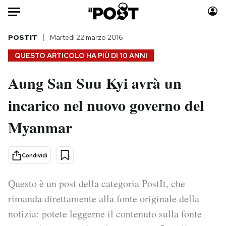
Auto
POSTIT
Martedì 22 marzo 2016
QUESTO ARTICOLO HA PIÙ DI
10 ANNI
HOME
Aung San Suu Kyi avrà un
Italia
Moda
incarico nel nuovo governo del
Mondo
Libri
Politica
Consumismi
Myanmar
Tecnologia
Storie/Idee
Internet
Ok Boomer!
Condividi
Scienza
Media
Cultura
Europa
Questo è un post della categoria PostIt, che
Economia
Altrecose
rimanda direttamente alla fonte originale della
Sport
Mondiali calcio 2026
notizia: potete leggerne il contenuto sulla fonte