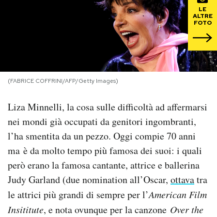
LE
ALTRE
PODCAST
FOTO
NEWSLETTER
(FABRICE COFFRINI/AFP/Getty Images)
I MIEI PREFERITI
Liza Minnelli, la cosa sulle difficoltà ad affermarsi
SHOP
nei mondi già occupati da genitori ingombranti,
l’ha smentita da un pezzo. Oggi compie 70 anni
CALENDARIO
ma è da molto tempo più famosa dei suoi: i quali
però erano la famosa cantante, attrice e ballerina
Judy Garland (due nomination all’Oscar,
ottava
tra
AREA PERSONALE
le attrici più grandi di sempre per l’
American Film
Area Personale
Insititute
, e nota ovunque per la canzone
Over the
Newsletter