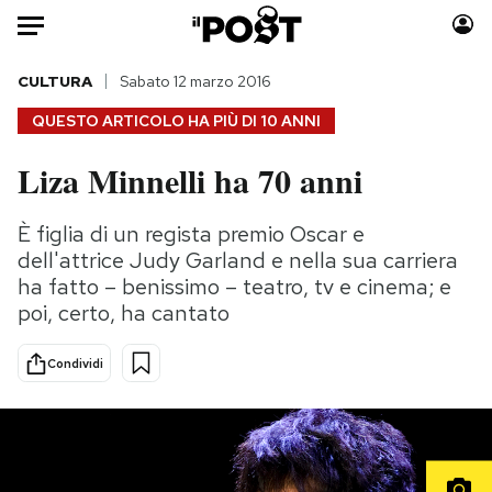
Auto
CULTURA
Sabato 12 marzo 2016
QUESTO ARTICOLO HA PIÙ DI
10 ANNI
HOME
Liza Minnelli ha 70 anni
Italia
Moda
Mondo
Libri
È figlia di un regista premio Oscar e
Politica
Consumismi
dell'attrice Judy Garland e nella sua carriera
Tecnologia
Storie/Idee
ha fatto – benissimo – teatro, tv e cinema; e
poi, certo, ha cantato
Internet
Ok Boomer!
Scienza
Media
Condividi
Cultura
Europa
Economia
Altrecose
Sport
Mondiali calcio 2026