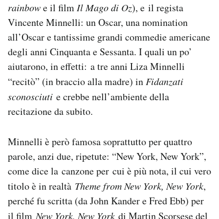
rainbow
e il film
Il Mago di Oz
), e il regista
Notifiche mobile
Vincente Minnelli: un Oscar, una nomination
Regala il Post
Hai bisogno di aiuto?
all’Oscar e tantissime grandi commedie americane
Esci
degli anni Cinquanta e Sessanta. I quali un po’
aiutarono, in effetti: a tre anni Liza Minnelli
“recitò” (in braccio alla madre) in
Fidanzati
sconosciuti
e crebbe nell’ambiente della
recitazione da subito.
Minnelli è però famosa soprattutto per quattro
parole, anzi due, ripetute: “New York, New York”,
come dice la canzone per cui è più nota, il cui vero
titolo è in realtà
Theme from New York, New York
,
perché fu scritta (da John Kander e Fred Ebb) per
il film
New York, New York
di Martin Scorsese del