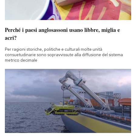
Notifiche mobile
Regala il Post
Hai bisogno di aiuto?
Esci
Perché i paesi anglosassoni usano libbre, miglia e
acri?
Per ragioni storiche, politiche e culturali molte unità
consuetudinarie sono sopravvissute alla diffusione del sistema
metrico decimale