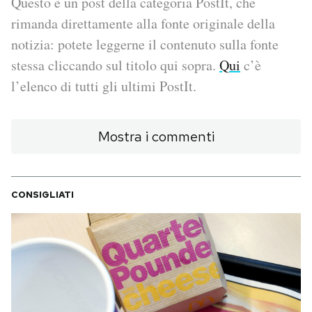
Questo è un post della categoria PostIt, che
rimanda direttamente alla fonte originale della
PODCAST
notizia: potete leggerne il contenuto sulla fonte
stessa cliccando sul titolo qui sopra.
Qui
c’è
NEWSLETTER
l’elenco di tutti gli ultimi PostIt.
I MIEI PREFERITI
Mostra i commenti
SHOP
CONSIGLIATI
CALENDARIO
AREA PERSONALE
Area Personale
Newsletter