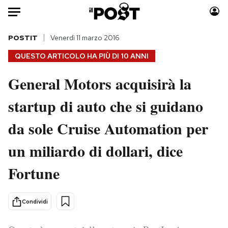
Auto
POSTIT
Venerdì 11 marzo 2016
QUESTO ARTICOLO HA PIÙ DI
10 ANNI
HOME
General Motors acquisirà la
Italia
Moda
startup di auto che si guidano
Mondo
Libri
Politica
Consumismi
da sole Cruise Automation per
Tecnologia
Storie/Idee
Internet
Ok Boomer!
un miliardo di dollari, dice
Scienza
Media
Fortune
Cultura
Europa
Economia
Altrecose
Condividi
Sport
Mondiali calcio 2026