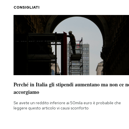
CONSIGLIATI
PODCAST
NEWSLETTER
I MIEI PREFERITI
SHOP
Perché in Italia gli stipendi aumentano ma non ce n
CALENDARIO
accorgiamo
Se avete un reddito inferiore ai 50mila euro è probabile che
AREA PERSONALE
leggere questo articolo vi causi sconforto
Area Personale
Newsletter