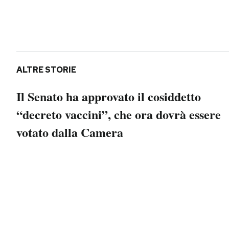
Notifiche mobile
Regala il Post
Hai bisogno di aiuto?
Esci
ALTRE STORIE
Il Senato ha approvato il cosiddetto
“decreto vaccini”, che ora dovrà essere
votato dalla Camera