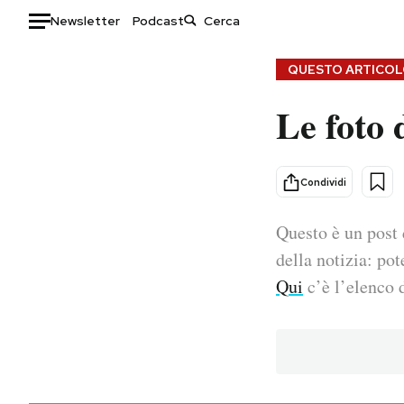
Newsletter
Podcast
Auto
QUESTO ARTICOLO
Le foto 
HOME
Italia
Moda
Mondo
Libri
Condividi
Politica
Consumismi
Questo è un post 
Tecnologia
Storie/Idee
Internet
Ok Boomer!
della notizia: pot
Scienza
Media
Qui
c’è l’elenco d
Cultura
Europa
Economia
Altrecose
Sport
Mondiali calcio 2026