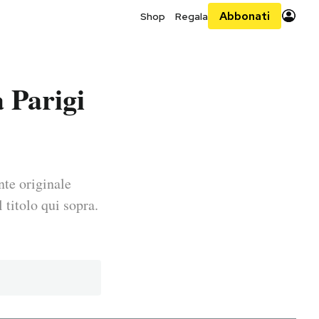
Abbonati
Shop
Regala
a Parigi
nte originale
 titolo qui sopra.