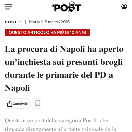
Auto
POSTIT
Martedì 8 marzo 2016
QUESTO ARTICOLO HA PIÙ DI
10 ANNI
HOME
La procura di Napoli ha aperto
Italia
Moda
un’inchiesta sui presunti brogli
Mondo
Libri
Politica
Consumismi
durante le primarie del PD a
Tecnologia
Storie/Idee
Internet
Ok Boomer!
Napoli
Scienza
Media
Cultura
Europa
Condividi
Economia
Altrecose
Sport
Mondiali calcio 2026
Questo è un post della categoria PostIt, che
rimanda direttamente alla fonte originale della