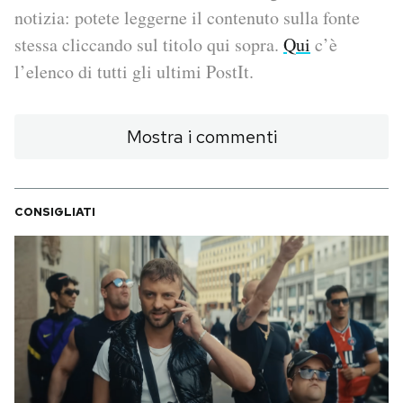
notizia: potete leggerne il contenuto sulla fonte
PODCAST
stessa cliccando sul titolo qui sopra.
Qui
c’è
l’elenco di tutti gli ultimi PostIt.
NEWSLETTER
Mostra i commenti
I MIEI PREFERITI
CONSIGLIATI
SHOP
CALENDARIO
AREA PERSONALE
Area Personale
Newsletter