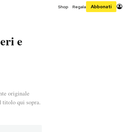
Abbonati
Shop
Regala
eri e
nte originale
 titolo qui sopra.