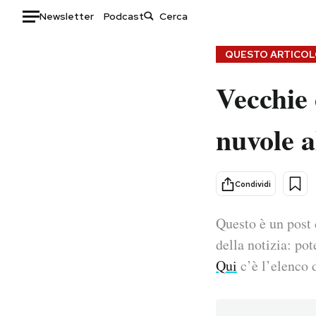
Newsletter
Podcast
Auto
QUESTO ARTICOLO
Vecchie 
HOME
Italia
Moda
nuvole al
Mondo
Libri
Politica
Consumismi
Tecnologia
Storie/Idee
Condividi
Internet
Ok Boomer!
Scienza
Media
Questo è un post 
Cultura
Europa
della notizia: pot
Economia
Altrecose
Qui
c’è l’elenco d
Sport
Mondiali calcio 2026