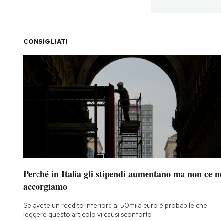
PODCAST
CONSIGLIATI
NEWSLETTER
I MIEI PREFERITI
SHOP
CALENDARIO
Perché in Italia gli stipendi aumentano ma non ce n
AREA PERSONALE
accorgiamo
Area Personale
Se avete un reddito inferiore ai 50mila euro è probabile che
leggere questo articolo vi causi sconforto
Newsletter