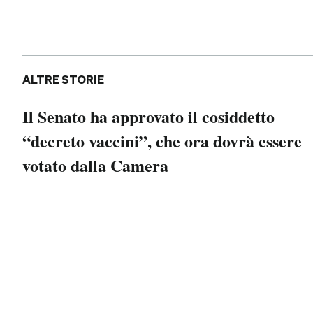
Notifiche mobile
Regala il Post
Hai bisogno di aiuto?
Esci
ALTRE STORIE
Il Senato ha approvato il cosiddetto
“decreto vaccini”, che ora dovrà essere
votato dalla Camera