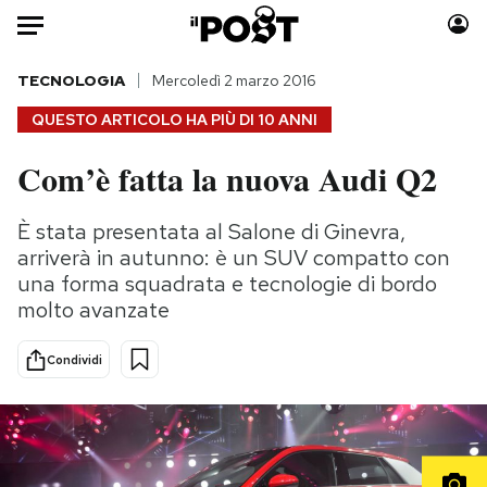
Auto
TECNOLOGIA
Mercoledì 2 marzo 2016
QUESTO ARTICOLO HA PIÙ DI
10 ANNI
HOME
Com’è fatta la nuova Audi Q2
Italia
Moda
Mondo
Libri
È stata presentata al Salone di Ginevra,
Politica
Consumismi
arriverà in autunno: è un SUV compatto con
Tecnologia
Storie/Idee
una forma squadrata e tecnologie di bordo
molto avanzate
Internet
Ok Boomer!
Scienza
Media
Condividi
Cultura
Europa
Economia
Altrecose
Sport
Mondiali calcio 2026