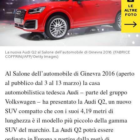
LE
ALTRE
PODCAST
FOTO
NEWSLETTER
La nuova Audi Q2 al Salone dell'automobile di Ginevra 2016. (FABRICE
I MIEI PREFERITI
COFFRINI/AFP/Getty Images)
Al Salone dell’automobile di Ginevra 2016 (aperto
SHOP
al pubblico dal 3 al 13 marzo) la casa
automobilistica tedesca Audi – parte del gruppo
CALENDARIO
Volkswagen – ha presentato la Audi Q2, un nuovo
SUV compatto che con i suoi 4,19 metri di
AREA PERSONALE
lunghezza è il modello più piccolo della gamma
SUV del marchio. La Audi Q2 potrà essere
Area Personale
Newsletter
ordinata in Europa a partire dalla metà di