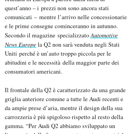
Notifiche mobile
quest’anno – i prezzi non sono ancora stati
Regala il Post
comunicati – mentre l’arrivo nelle concessionarie
Hai bisogno di aiuto?
e le prime consegne cominceranno in autunno.
Esci
Secondo il magazine specializzato
Automotive
News Europe
la Q2 non sarà venduta negli Stati
Uniti perché è un’auto troppo piccola per le
abitudini e le necessità della maggior parte dei
consumatori americani.
Il frontale della Q2 è caratterizzato da una grande
griglia anteriore comune a tutte le Audi recenti e
da ampie prese d’aria, mentre il design della sua
carrozzeria è più spigoloso rispetto al resto della
gamma. “Per Audi Q2 abbiamo sviluppato un