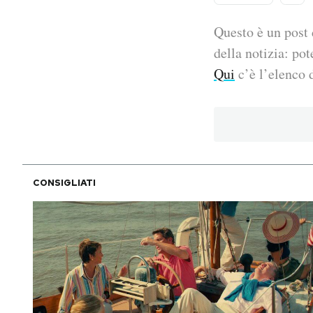
PODCAST
Questo è un post 
della notizia: pot
Qui
c’è l’elenco d
NEWSLETTER
I MIEI PREFERITI
SHOP
CONSIGLIATI
CALENDARIO
AREA PERSONALE
Area Personale
Newsletter