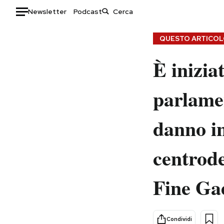
Newsletter
Podcast
Auto
QUESTO ARTICOLO
È iniziat
HOME
Italia
Moda
parlamen
Mondo
Libri
Politica
Consumismi
danno in
Tecnologia
Storie/Idee
Internet
Ok Boomer!
centrode
Scienza
Media
Cultura
Europa
Fine Ga
Economia
Altrecose
Sport
Mondiali calcio 2026
Condividi