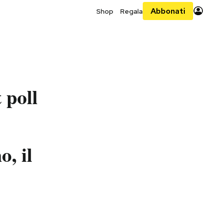
Abbonati
Shop
Regala
 poll
, il