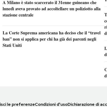
A Milano è stato scarcerato il 31enne guineano che
lunedì aveva provato ad accoltellare un poliziotto alla
T
stazione centrale
c
r
La Corte Suprema americana ha deciso che il “travel
d
ban” non si applica per chi ha già dei parenti negli
Stati Uniti
L
d
C
d
sci le preferenze
Condizioni d'uso
Dichiarazione di acc