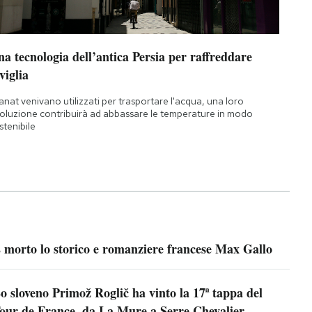
a tecnologia dell’antica Persia per raffreddare
viglia
qanat venivano utilizzati per trasportare l'acqua, una loro
oluzione contribuirà ad abbassare le temperature in modo
stenibile
 morto lo storico e romanziere francese Max Gallo
o sloveno Primož Roglič ha vinto la 17ª tappa del
our de France, da La Mure a Serre Chevalier