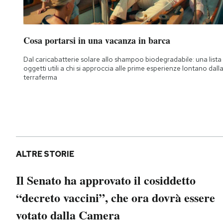
Notifiche mobile
Regala il Post
Hai bisogno di aiuto?
Cosa portarsi in una vacanza in barca
Esci
Dal caricabatterie solare allo shampoo biodegradabile: una lista 
oggetti utili a chi si approccia alle prime esperienze lontano dall
terraferma
ALTRE STORIE
Il Senato ha approvato il cosiddetto
“decreto vaccini”, che ora dovrà essere
votato dalla Camera