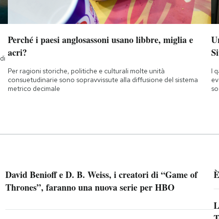
Perché i paesi anglosassoni usano libbre, miglia e
Un
acri?
Si
di
a
Per ragioni storiche, politiche e culturali molte unità
I 
consuetudinarie sono sopravvissute alla diffusione del sistema
ev
metrico decimale
so
David Benioff e D. B. Weiss, i creatori di “Game of
È
Thrones”, faranno una nuova serie per HBO
L
T