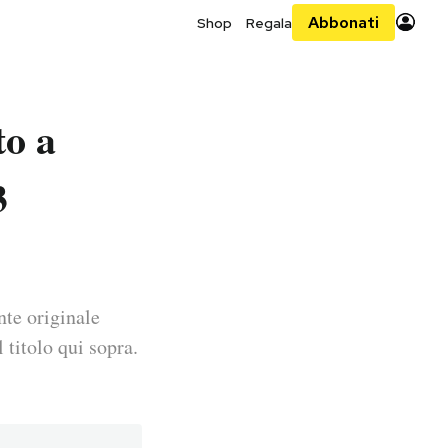
Abbonati
Shop
Regala
to a
3
nte originale
 titolo qui sopra.