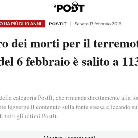
 HA PIÙ DI
10 ANNI
POSTIT
Sabato 13 febbraio 2016
o dei morti per il terremo
el 6 febbraio è salito a 11
della categoria PostIt, che rimanda direttamente alla fo
ete leggerne il contenuto sulla fonte stessa cliccando sul
i tutti gli ultimi PostIt.