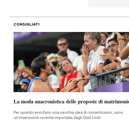
PODCAST
CONSIGLIATI
NEWSLETTER
I MIEI PREFERITI
SHOP
CALENDARIO
La moda anacronistica delle proposte di matrimoni
AREA PERSONALE
Per quanto evochino una vecchia idea di romanticismo, sono
un'invenzione recente importata dagli Stati Uniti
Area Personale
Newsletter