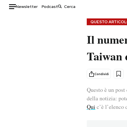
Newsletter
Podcast
Auto
QUESTO ARTICOLO
Il numer
HOME
Italia
Moda
Taiwan d
Mondo
Libri
Politica
Consumismi
Tecnologia
Storie/Idee
Condividi
Internet
Ok Boomer!
Scienza
Media
Questo è un post 
Cultura
Europa
della notizia: pot
Economia
Altrecose
Qui
c’è l’elenco d
Sport
Mondiali calcio 2026