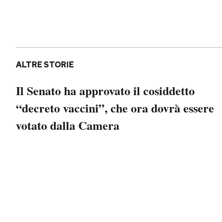
Notifiche mobile
Regala il Post
Hai bisogno di aiuto?
Esci
ALTRE STORIE
Il Senato ha approvato il cosiddetto
“decreto vaccini”, che ora dovrà essere
votato dalla Camera