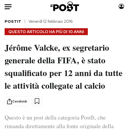
Auto
POSTIT
Venerdì 12 febbraio 2016
QUESTO ARTICOLO HA PIÙ DI
10 ANNI
HOME
Jérôme Valcke, ex segretario
Italia
Moda
generale della FIFA, è stato
Mondo
Libri
Politica
Consumismi
squalificato per 12 anni da tutte
Tecnologia
Storie/Idee
Internet
Ok Boomer!
le attività collegate al calcio
Scienza
Media
Cultura
Europa
Condividi
Economia
Altrecose
Sport
Mondiali calcio 2026
Questo è un post della categoria PostIt, che
rimanda direttamente alla fonte originale della