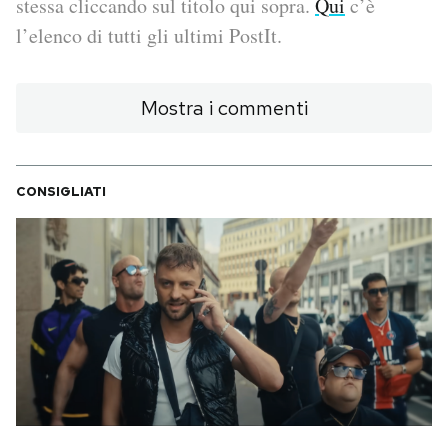
stessa cliccando sul titolo qui sopra.
Qui
c’è
l’elenco di tutti gli ultimi PostIt.
PODCAST
Mostra i commenti
NEWSLETTER
I MIEI PREFERITI
CONSIGLIATI
SHOP
CALENDARIO
AREA PERSONALE
Area Personale
Newsletter