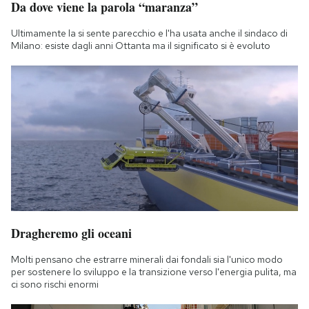
Da dove viene la parola “maranza”
Notifiche mobile
Regala il Post
Ultimamente la si sente parecchio e l'ha usata anche il sindaco di
Milano: esiste dagli anni Ottanta ma il significato si è evoluto
Hai bisogno di aiuto?
Esci
Dragheremo gli oceani
Molti pensano che estrarre minerali dai fondali sia l'unico modo
per sostenere lo sviluppo e la transizione verso l'energia pulita, ma
ci sono rischi enormi