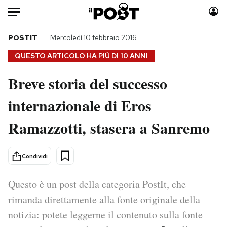
Auto
POSTIT
Mercoledì 10 febbraio 2016
QUESTO ARTICOLO HA PIÙ DI
10 ANNI
HOME
Breve storia del successo
Italia
Moda
internazionale di Eros
Mondo
Libri
Politica
Consumismi
Ramazzotti, stasera a Sanremo
Tecnologia
Storie/Idee
Internet
Ok Boomer!
Condividi
Scienza
Media
Cultura
Europa
Questo è un post della categoria PostIt, che
Economia
Altrecose
rimanda direttamente alla fonte originale della
Sport
Mondiali calcio 2026
notizia: potete leggerne il contenuto sulla fonte