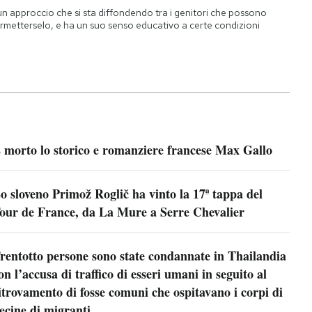
un approccio che si sta diffondendo tra i genitori che possono
rmetterselo, e ha un suo senso educativo a certe condizioni
 morto lo storico e romanziere francese Max Gallo
o sloveno Primož Roglič ha vinto la 17ª tappa del
our de France, da La Mure a Serre Chevalier
rentotto persone sono state condannate in Thailandia
on l’accusa di traffico di esseri umani in seguito al
itrovamento di fosse comuni che ospitavano i corpi di
ecine di migranti