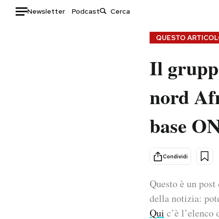
Newsletter
Podcast
Auto
QUESTO ARTICOLO
Il grupp
HOME
Italia
Moda
nord Afr
Mondo
Libri
Politica
Consumismi
base ONU
Tecnologia
Storie/Idee
Internet
Ok Boomer!
Scienza
Media
Condividi
Cultura
Europa
Economia
Altrecose
Questo è un post 
Sport
Mondiali calcio 2026
della notizia: pot
Qui
c’è l’elenco d