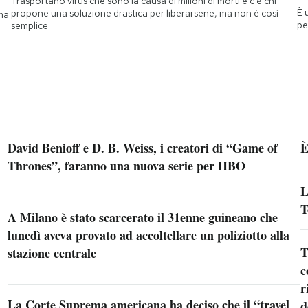
Trasportano virus che sono la causa di milioni di morti e c'è chi
È 
propone una soluzione drastica per liberarsene, ma non è così
 ma
pe
semplice
David Benioff e D. B. Weiss, i creatori di “Game of
È
Thrones”, faranno una nuova serie per HBO
L
T
A Milano è stato scarcerato il 31enne guineano che
lunedì aveva provato ad accoltellare un poliziotto alla
T
stazione centrale
c
r
La Corte Suprema americana ha deciso che il “travel
d