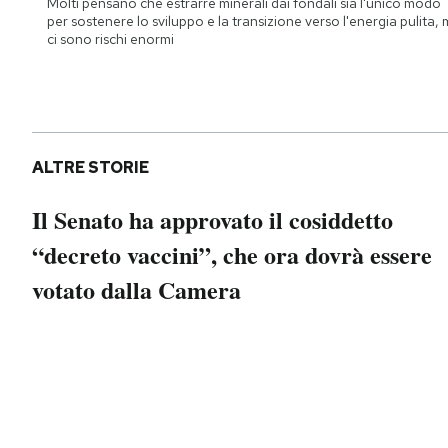
Molti pensano che estrarre minerali dai fondali sia l'unico modo
Notifiche mobile
per sostenere lo sviluppo e la transizione verso l'energia pulita,
ci sono rischi enormi
Regala il Post
Hai bisogno di aiuto?
Esci
ALTRE STORIE
Il Senato ha approvato il cosiddetto
“decreto vaccini”, che ora dovrà essere
votato dalla Camera