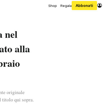
Abbonati
Shop
Regala
a nel
ato alla
braio
nte originale
 titolo qui sopra.